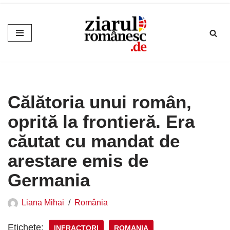
Sari
la
conținut
Călătoria unui român,
oprită la frontieră. Era
căutat cu mandat de
arestare emis de
Germania
Liana Mihai
România
Etichete:
INFRACTORI
ROMANIA