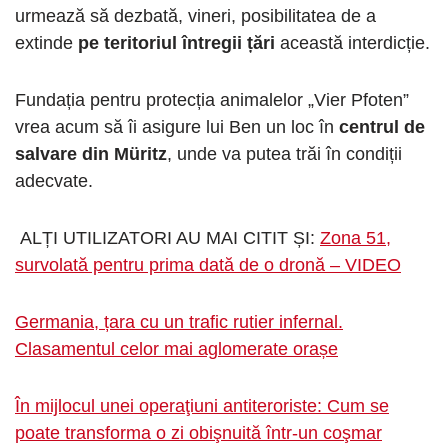
urmează să dezbată, vineri, posibilitatea de a
extinde
pe teritoriul întregii țări
această interdicție.
Fundația pentru protecția animalelor „Vier Pfoten”
vrea acum să îi asigure lui Ben un loc în
centrul de
salvare din Müritz
, unde va putea trăi în condiții
adecvate.
ALȚI UTILIZATORI AU MAI CITIT ȘI:
Zona 51,
survolată pentru prima dată de o dronă – VIDEO
Germania, țara cu un trafic rutier infernal.
Clasamentul celor mai aglomerate orașe
În mijlocul unei operaţiuni antiteroriste: Cum se
poate transforma o zi obişnuită într-un coşmar