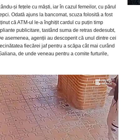
ndu-și fețele cu măști, iar în cazul femeilor, cu părul
șepci. Odată ajuns la bancomat, scuza folosită a fost
nut că ATM-ul le-a înghițit cardul cu puțin timp
pliante publicitare, tastând suma de retras dedesubt,
e asemenea, agenții au descoperit că unul dintre cei
vecinătatea fiecărei jaf pentru a scăpa cât mai curând
Galiana, de unde veneau pentru a comite furturile,