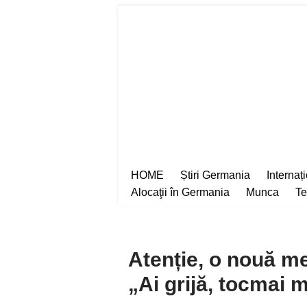
Sari
la
conținut
HOME
Știri Germania
Internaț
Alocaţii în Germania
Munca
Te
Atenție, o nouă m
„Ai grijă, tocmai m