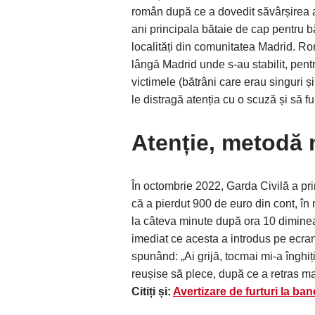
român după ce a dovedit săvârșirea a 
ani principala bătaie de cap pentru 
localități din comunitatea Madrid. R
lângă Madrid unde s-au stabilit, pent
victimele (bătrâni care erau singuri 
le distragă atenția cu o scuză și să f
Atenție, metodă 
În octombrie 2022, Garda Civilă a pr
că a pierdut 900 de euro din cont, în
la câteva minute după ora 10 dimineaț
imediat ce acesta a introdus pe ecran
spunând: „Ai grijă, tocmai mi-a înghiț
reușise să plece, după ce a retras m
Citiți și:
Avertizare de furturi la ba