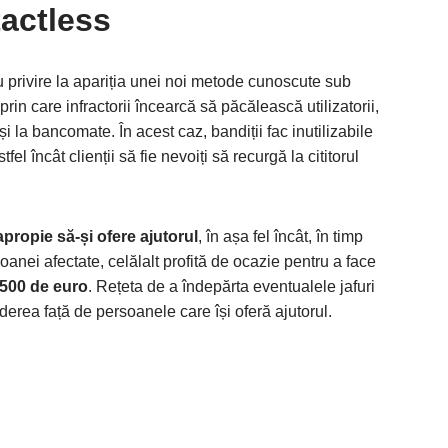
actless
 cu privire la apariția unei noi metode cunoscute sub
prin care infractorii încearcă să păcălească utilizatorii,
 și la bancomate. În acest caz, bandiții fac inutilizabile
tfel încât clienții să fie nevoiți să recurgă la cititorul
apropie să-și ofere ajutorul
, în așa fel încât, în timp
soanei afectate, celălalt profită de ocazie pentru a face
.500 de euro
. Rețeta de a îndepărta eventualele jafuri
erea față de persoanele care își oferă ajutorul.