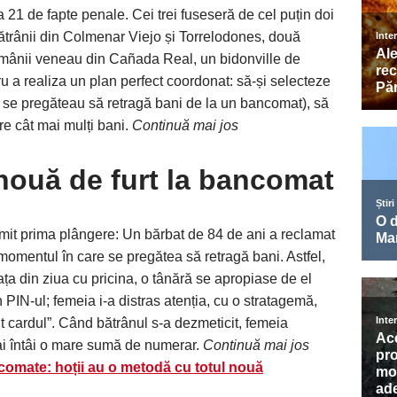
21 de fapte penale. Cei trei fuseseră de cel puțin doi
bătrânii din Colmenar Viejo și Torrelodones, două
omânii veneau din Cañada Real, un bidonville de
ru a realiza un plan perfect coordonat: să-și selecteze
și se pregăteau să retragă bani de la un bancomat), să
ure cât mai mulți bani.
Continuă mai jos
nouă de furt la bancomat
imit prima plângere: Un bărbat de 84 de ani a reclamat
 momentul în care se pregătea să retragă bani. Astfel,
a din ziua cu pricina, o tânără se apropiase de el
 PIN-ul; femeia i-a distras atenția, cu o stratagemă,
it cardul”. Când bătrânul s-a dezmeticit, femeia
ai întâi o mare sumă de numerar.
Continuă mai jos
ncomate: hoții au o metodă cu totul nouă