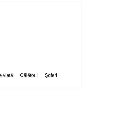
e viață
Călătorii
Șoferi