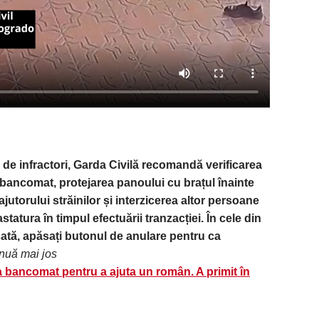
p de infractori, Garda Civilă recomandă verificarea
un bancomat, protejarea panoului cu brațul înainte
jutorului străinilor și interzicerea altor persoane
atura în timpul efectuării tranzacției. În cele din
ată, apăsați butonul de anulare pentru ca
nuă mai jos
a bancomat pentru a ajuta un român. A primit în