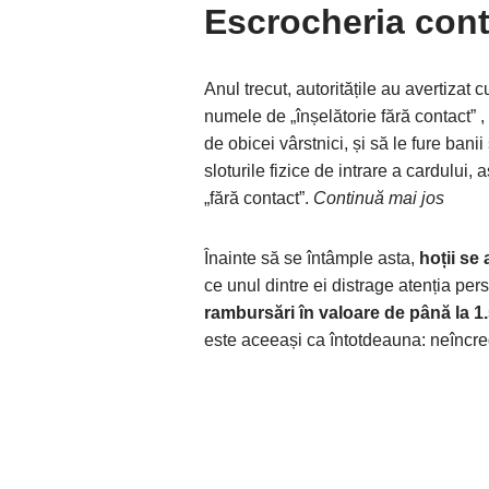
Escrocheria cont
Anul trecut, autoritățile au avertizat
numele de „înșelătorie fără contact” , 
de obicei vârstnici, și să le fure banii
sloturile fizice de intrare a cardului, as
„fără contact”.
Continuă mai jos
Înainte să se întâmple asta,
hoții se 
ce unul dintre ei distrage atenția per
rambursări în valoare de până la 1
este aceeași ca întotdeauna: neîncred