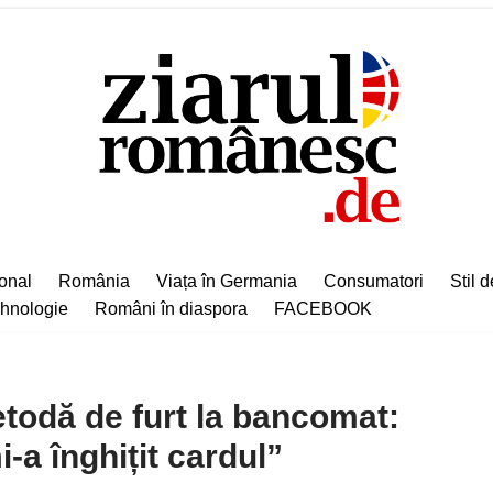
ional
România
Viața în Germania
Consumatori
Stil d
hnologie
Români în diaspora
FACEBOOK
etodă de furt la bancomat:
i-a înghițit cardul”