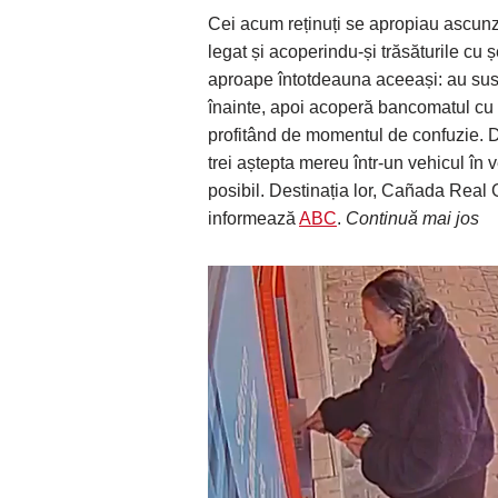
Cei acum reținuți se apropiau ascunzâ
legat și acoperindu-și trăsăturile cu 
aproape întotdeauna aceeași: au susți
înainte, apoi acoperă bancomatul cu 
profitând de momentul de confuzie. D
trei aștepta mereu într-un vehicul în 
posibil. Destinația lor, Cañada Real 
informează
ABC
.
Continuă mai jos