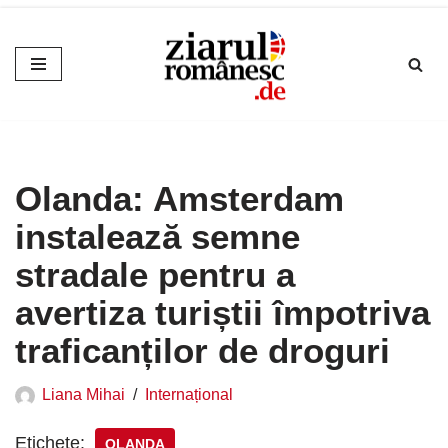
Sari
la
conținut
Olanda: Amsterdam
instalează semne
stradale pentru a
avertiza turiștii împotriva
traficanților de droguri
Liana Mihai
Internațional
Etichete:
OLANDA