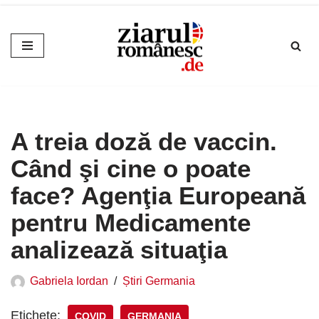
Sari
la
conținut
A treia doză de vaccin.
Când şi cine o poate
face? Agenţia Europeană
pentru Medicamente
analizează situaţia
Gabriela Iordan
Știri Germania
Etichete:
COVID
GERMANIA