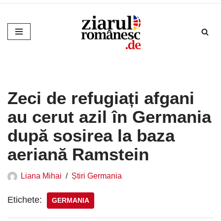
Sari
la
conținut
Zeci de refugiați afgani
au cerut azil în Germania
după sosirea la baza
aeriană Ramstein
Liana Mihai
Știri Germania
Etichete:
GERMANIA