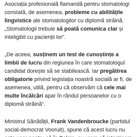
Asociația profesională flamandă pentru stomatologi
constată, de asemenea,
probleme cu abilitățile
lingvistice
ale stomatologilor cu diplomă străină.
„Stomatologii trebuie
să poată comunica clar
și
inteligibil cu pacienții lor”.
„De aceea,
susținem un test de cunoștințe
a
limbii de lucru
din regiunea în care stomatologul
candidat dorește să se stabilească. Iar
pregătirea
obligatorie
privind legislația noastră socială ar fi, de
asemenea, utilă, pentru că observăm că
cele mai
multe încălcări
apar în rândul persoanelor cu o
diplomă străină”.
Ministrul Sănătății,
Frank Vandenbroucke
(partidul
social-democrat Vooruit), spune că acest lucru nu