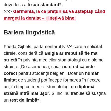
dovedesc a fi
sub standard”.
>>>
Germania, la ce prețuri să vă așteptați când
mergeți la dentist – Țineți-vă bine!
Bariera lingvistică
Frieda Gijbels, parlamentarul N-VA care a solicitat
cifrele, consideră că
Belgia ar trebui să fie mai
strictă
în privința medicilor stomatologi cu diplome
străine. „De asemenea, chiar
nu cred că este
corect
pentru studenții belgieni. Doar un
număr
limitat
de studenți pot începe formarea în fiecare
an, în timp ce medicii stomatologi
cu diplomă
străină intră mai ușor
. Și nici nu trebuie să susțină
un
test de limbă“.