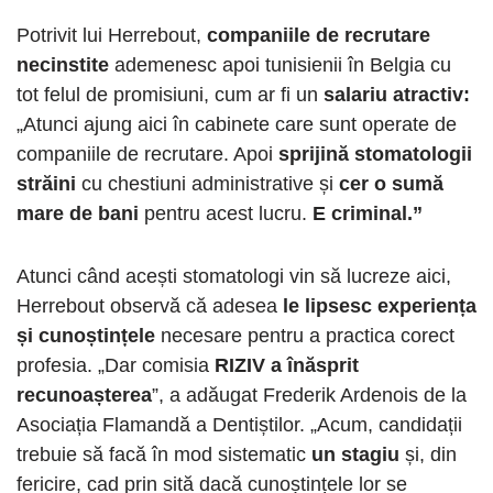
Potrivit lui Herrebout,
companiile de recrutare
necinstite
ademenesc apoi tunisienii în Belgia cu
tot felul de promisiuni, cum ar fi un
salariu atractiv:
„Atunci ajung aici în cabinete care sunt operate de
companiile de recrutare. Apoi
sprijină stomatologii
străini
cu chestiuni administrative și
cer o sumă
mare de bani
pentru acest lucru.
E criminal.”
Atunci când acești stomatologi vin să lucreze aici,
Herrebout observă că adesea
le lipsesc experiența
și cunoștințele
necesare pentru a practica corect
profesia. „Dar comisia
RIZIV a înăsprit
recunoașterea
”, a adăugat Frederik Ardenois de la
Asociația Flamandă a Dentiștilor. „Acum, candidații
trebuie să facă în mod sistematic
un stagiu
și, din
fericire, cad prin sită dacă cunoștințele lor se