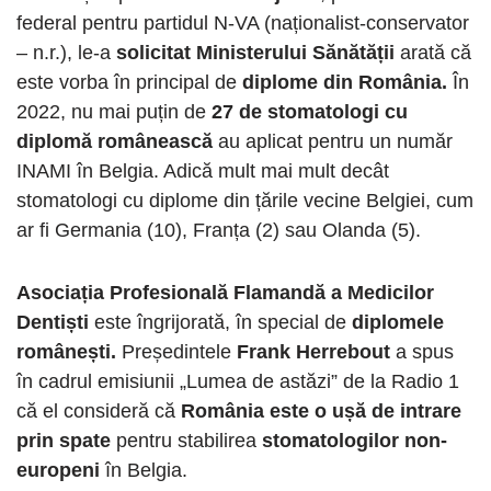
federal pentru partidul N-VA (naționalist-conservator
– n.r.), le-a
solicitat Ministerului Sănătății
arată că
este vorba în principal de
diplome din România.
În
2022, nu mai puțin de
27 de stomatologi cu
diplomă românească
au aplicat pentru un număr
INAMI în Belgia. Adică mult mai mult decât
stomatologi cu diplome din țările vecine Belgiei, cum
ar fi Germania (10), Franța (2) sau Olanda (5).
Asociația Profesională Flamandă a Medicilor
Dentiști
este îngrijorată, în special de
diplomele
românești.
Președintele
Frank Herrebout
a spus
în cadrul emisiunii „Lumea de astăzi” de la Radio 1
că el consideră că
România este o ușă de intrare
prin spate
pentru stabilirea
stomatologilor non-
europeni
în Belgia.