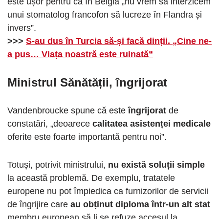
este ușor pentru că în Belgia „nu vrem să interzicem
unui stomatolog francofon să lucreze în Flandra și
invers”.
>>>
S-au dus în Turcia să-și facă dinții. „Cine ne-
a pus… Viața noastră este ruinată”
Ministrul Sănătății, îngrijorat
Vandenbroucke spune că este
îngrijorat
de
constatări, „deoarece
calitatea asistenței medicale
oferite este foarte importantă pentru noi”.
Totuși, potrivit ministrului,
nu există soluții simple
la această problemă. De exemplu, tratatele
europene nu pot împiedica ca furnizorilor de servicii
de îngrijire care
au obținut diploma într-un alt stat
membru european să li se refuze accesul la