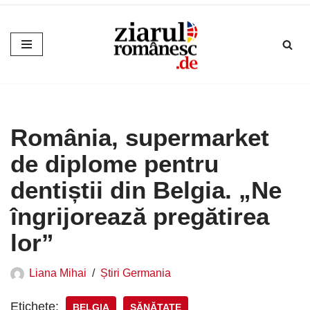
Sari
la
conținut
România, supermarket
de diplome pentru
dentiștii din Belgia. „Ne
îngrijorează pregătirea
lor”
Liana Mihai
Știri Germania
Etichete:
BELGIA
SĂNĂTATE