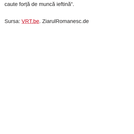
caute forță de muncă ieftină”.
Sursa:
VRT.be
. ZiarulRomanesc.de