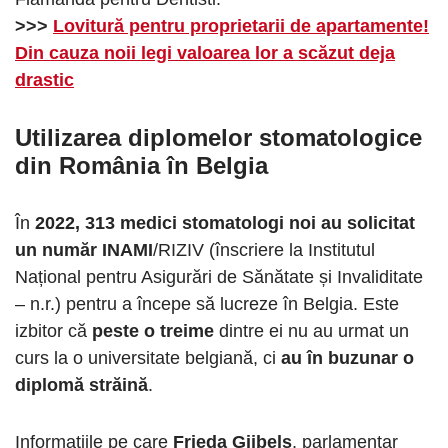
>>>
Lovitură pentru proprietarii de apartamente!
Din cauza noii legi valoarea lor a scăzut deja
drastic
Utilizarea diplomelor stomatologice
din România în Belgia
În
2022, 313 medici stomatologi noi au solicitat
un număr INAMI
/RIZIV (înscriere la Institutul
Național pentru Asigurări de Sănătate și Invaliditate
– n.r.) pentru a începe să lucreze în Belgia. Este
izbitor că
peste o treime
dintre ei nu au urmat un
curs la o universitate belgiană, ci
au în buzunar o
diplomă străină
.
Informațiile pe care
Frieda Gijbels
, parlamentar