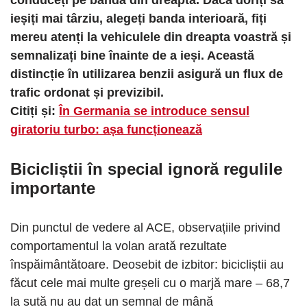
ieșiți mai târziu, alegeți banda interioară, fiți
mereu atenți la vehiculele din dreapta voastră și
semnalizați bine înainte de a ieși. Această
distincție în utilizarea benzii asigură un flux de
trafic ordonat și previzibil.
Citiți și:
În Germania se introduce sensul
giratoriu turbo: așa funcționează
Bicicliștii în special ignoră regulile
importante
Din punctul de vedere al ACE, observațiile privind
comportamentul la volan arată rezultate
înspăimântătoare. Deosebit de izbitor: bicicliștii au
făcut cele mai multe greșeli cu o marjă mare – 68,7
la sută nu au dat un semnal de mână