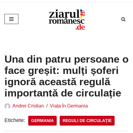
Sari
la
conținut
Una din patru persoane o
face greșit: mulți șoferi
ignoră această regulă
importantă de circulație
Andrei Cristian
Viața în Germania
Etichete:
GERMANIA
REGULI DE CIRCULAŢIE