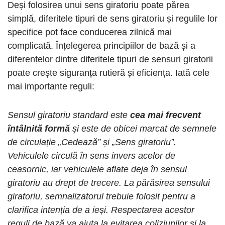
Deși folosirea unui sens giratoriu poate părea
simplă, diferitele tipuri de sens giratoriu și regulile lor
specifice pot face conducerea zilnică mai
complicată. Înțelegerea principiilor de bază și a
diferențelor dintre diferitele tipuri de sensuri giratorii
poate crește siguranța rutieră și eficiența. Iată cele
mai importante reguli:
Sensul giratoriu standard este
cea mai frecvent
întâlnită formă
și este de obicei marcat de semnele
de circulație „Cedează” și „Sens giratoriu”.
Vehiculele circulă în sens invers acelor de
ceasornic, iar vehiculele aflate deja în sensul
giratoriu au drept de trecere. La părăsirea sensului
giratoriu, semnalizatorul trebuie folosit pentru a
clarifica intenția de a ieși. Respectarea acestor
reguli de bază va ajuta la evitarea coliziunilor și la