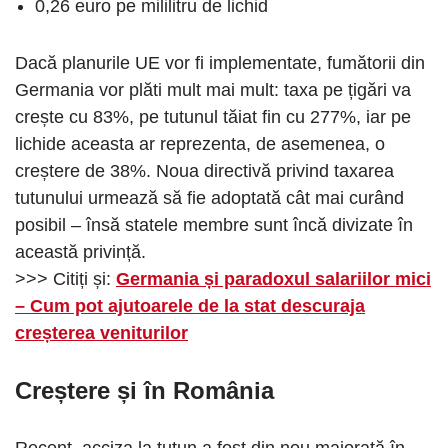
0,26 euro pe mililitru de lichid
Dacă planurile UE vor fi implementate, fumătorii din
Germania vor plăti mult mai mult: taxa pe țigări va
crește cu 83%, pe tutunul tăiat fin cu 277%, iar pe
lichide aceasta ar reprezenta, de asemenea, o
creștere de 38%. Noua directivă privind taxarea
tutunului urmează să fie adoptată cât mai curând
posibil – însă statele membre sunt încă divizate în
această privință.
>>> Citiți și:
Germania și paradoxul salariilor mici
– Cum pot ajutoarele de la stat descuraja
creșterea veniturilor
Creștere și în România
Recent, acciza la tutun a fost din nou majorată în