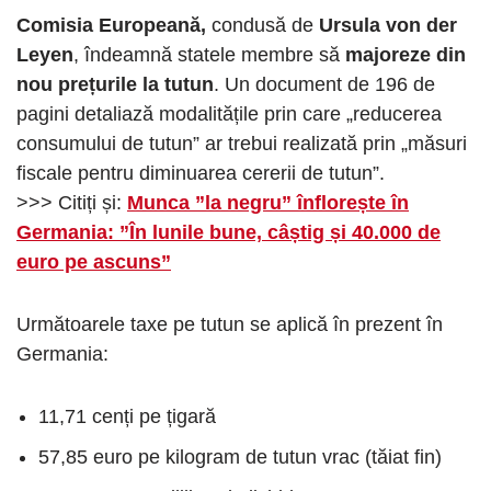
Comisia Europeană,
condusă de
Ursula von der
Leyen
, îndeamnă statele membre să
majoreze din
nou prețurile la tutun
. Un document de 196 de
pagini detaliază modalitățile prin care „reducerea
consumului de tutun” ar trebui realizată prin „măsuri
fiscale pentru diminuarea cererii de tutun”.
>>> Citiți și:
Munca ”la negru” înflorește în
Germania: ”În lunile bune, câștig și 40.000 de
euro pe ascuns”
Următoarele taxe pe tutun se aplică în prezent în
Germania:
11,71 cenți pe țigară
57,85 euro pe kilogram de tutun vrac (tăiat fin)