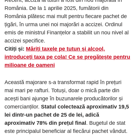
România. De la 1 aprilie 2025, fumătorii din
România plătesc mai mult pentru fiecare pachet de
țigări, în urma unei noi majorări a accizei. Ordinul
emis de ministrul Finanțelor a stabilit un nou nivel al
accizei specifice.
Citiți și:
Măriți taxele pe tutun și alcool,
introduceți taxa pe cola! Ce se pregătește pentru
milioane de oameni
Această majorare s-a transformat rapid în prețuri
mai mari pe rafturi. Totuși, doar o mică parte din
acești bani ajunge în buzunarele producătorilor și
comercianților.
Statul colectează aproximativ 19,5
lei dintr-un pachet de 25 de lei, adică
aproximativ 78% din prețul final
. Bugetul de stat
este principalul beneficiar al fiecărui pachet vândut.