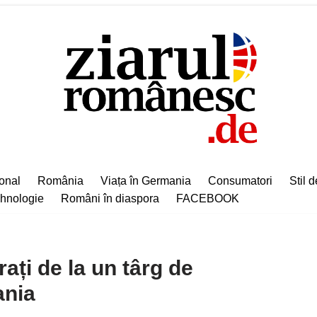
ional
România
Viața în Germania
Consumatori
Stil d
hnologie
Români în diaspora
FACEBOOK
rați de la un târg de
ania