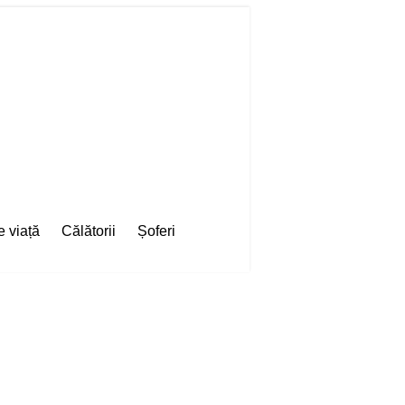
e viață
Călătorii
Șoferi