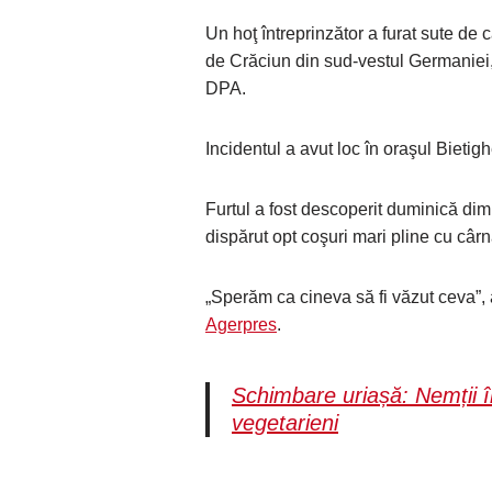
Un hoţ întreprinzător a furat sute de 
de Crăciun din sud-vestul Germaniei, 
DPA.
Incidentul a avut loc în oraşul Bieti
Furtul a fost descoperit duminică di
dispărut opt coşuri mari pline cu cârn
„Sperăm ca cineva să fi văzut ceva”, 
Agerpres
.
Schimbare uriașă: Nemții î
vegetarieni