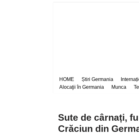
Sari
la
conținut
HOME
Știri Germania
Internaț
Alocaţii în Germania
Munca
Te
Sute de cârnați, fu
Crăciun din Germ