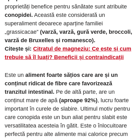
proprietăți benefice pentru sănătate sunt atribuite
conopidei.
Această este considerată un
superaliment deoarece aparține familiei
„grassicacae”
(varză, varză, gură verde, broccoli,
varză de Bruxelles și romanesco).
Citește și:
Citratul de magneziu: Ce este și cum
trebuie să îl luați? Beneficii și contraindicații
Este un
aliment foarte sățios care are și un
conținut ridicat de fibre care favorizează
tranzitul intestinal.
Pe de altă parte, are un
conținut mare de apă
(aproape 92%)
, lucru foarte
important în curele de slabire. Ultimul motiv pentru
care conopida este un bun aliat pentru slabit este
versatilitatea acesteia în gătit. Este o înlocuitoare
perfectă pentru alte alimente mai calorice precum