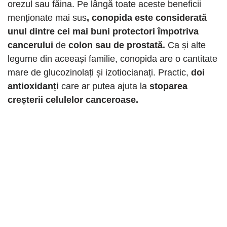
orezul sau făina. Pe lângă toate aceste beneficii
menționate mai sus
, conopida este considerată
unul dintre cei mai buni protectori împotriva
cancerului
de
colon sau de prostată.
Ca și alte
legume din aceeași familie, conopida are o cantitate
mare de glucozinolați și izotiocianați. Practic,
doi
antioxidanți
care ar putea ajuta la
stoparea
creșterii celulelor canceroase.