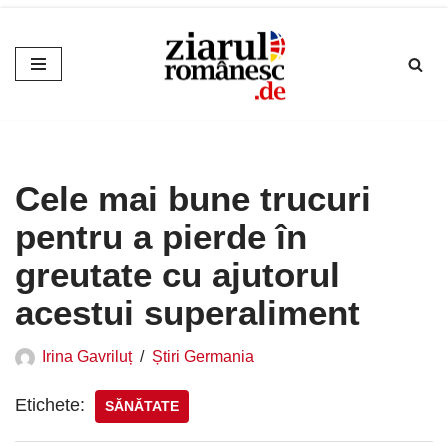
Sari
la
conținut
Cele mai bune trucuri
pentru a pierde în
greutate cu ajutorul
acestui superaliment
Irina Gavriluț
Știri Germania
Etichete:
SĂNĂTATE