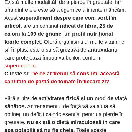
Există multe modalități de a pierde în greutate, iar
una dintre ele este să alegem ce alimente mâncăm.
Acest
superaliment despre care vom vorbi în
articol,
are un conținut
ridicat de fibre, 25 de
calorii la 100 de grame, un profil nutrițional
foarte complet.
Oferă organismului multe vitamine
și, în plus, este o sursă grozavă de
antioxidanți
care protejează împotriva bolilor, conform
superdeporte
.
Citește și:
De ce ar trebui să consumi această
cantitate de pastă de tomate în fiecare zi?
Fără a uita de
activitatea fizică și un mod de viață
sănătos.
Antrenamentul de forță vă va ajuta să
obțineți un deficit caloric esențial pentru a pierde în
greutate.
Nu există o dietă miraculoasă în care
apa potabilă să nu fie cheia
. Toate aceste