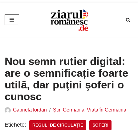
Sari
la
conținut
Nou semn rutier digital:
are o semnificație foarte
utilă, dar puţini şoferi o
cunosc
Gabriela Iordan
Știri Germania
,
Viața în Germania
Etichete:
REGULI DE CIRCULAŢIE
ȘOFERI