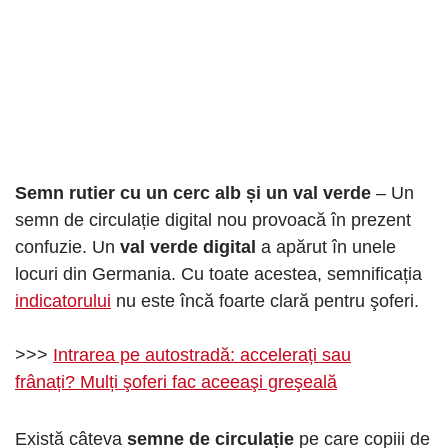
Semn rutier cu un cerc alb și un val verde
– Un
semn de circulație digital nou provoacă în prezent
confuzie. Un
val verde digital
a apărut în unele
locuri din Germania. Cu toate acestea, semnificația
indicatorului
nu este încă foarte clară pentru şoferi.
>>>
Intrarea pe autostradă: accelerați sau
frânați? Mulți şoferi fac aceeaşi greşeală
Există câteva
semne de circulație
pe care copiii de