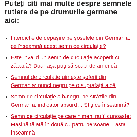
Puteți citi mai multe despre semnele
rutiere de pe drumurile germane
aici:
Interdicție de depășire pe şoselele din Germania:
ce înseamnă acest semn de circulaţie?
Este invalid un semn de circulație acoperit cu
zăpadă? Doar aşa poţi să scapi de amendă
Semnul de circulație uimește șoferii din
Germania: punct negru pe o suprafață albă
Semn de circulaţie alb-negru pe străzile din
Germania: indicator absurd… Știți ce înseamnă?
Semn de circulație pe care nimeni nu îl cunoaște:
Mașină tăiată în două cu patru persoane – asta
înseamnă