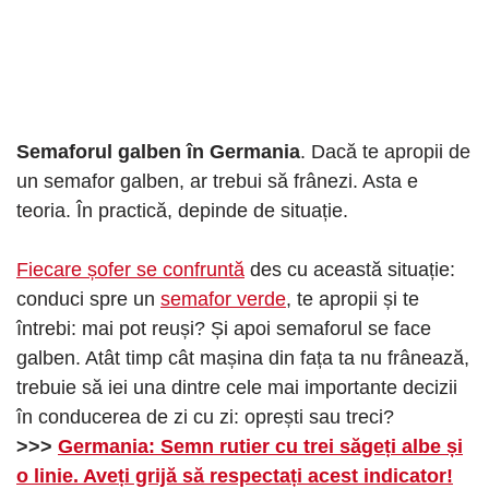
Semaforul galben în Germania
. Dacă te apropii de
un semafor galben, ar trebui să frânezi. Asta e
teoria. În practică, depinde de situație.
Fiecare șofer se confruntă
des cu această situație:
conduci spre un
semafor verde
, te apropii și te
întrebi: mai pot reuși? Și apoi semaforul se face
galben. Atât timp cât mașina din fața ta nu frânează,
trebuie să iei una dintre cele mai importante decizii
în conducerea de zi cu zi: oprești sau treci?
>>>
Germania: Semn rutier cu trei săgeți albe și
o linie. Aveți grijă să respectați acest indicator!