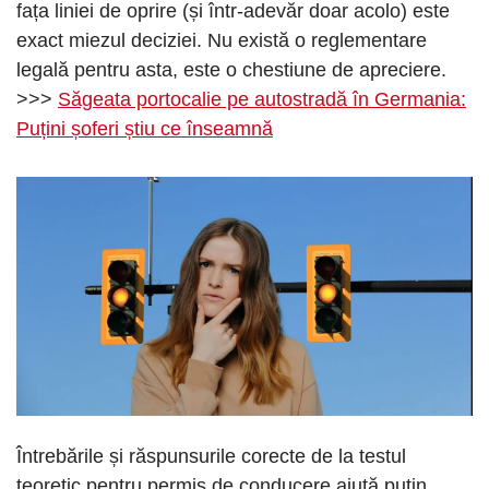
fața liniei de oprire (și într-adevăr doar acolo) este
exact miezul deciziei. Nu există o reglementare
legală pentru asta, este o chestiune de apreciere.
>>>
Săgeata portocalie pe autostradă în Germania:
Puțini șoferi știu ce înseamnă
Întrebările și răspunsurile corecte de la testul
teoretic pentru permis de conducere ajută puțin.