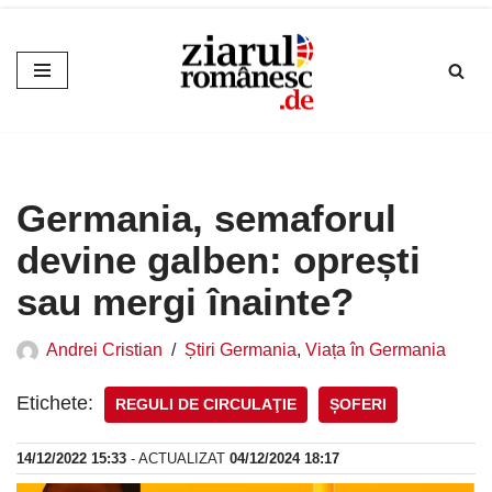
Sari
la
conținut
Germania, semaforul
devine galben: oprești
sau mergi înainte?
Andrei Cristian
Știri Germania
,
Viața în Germania
Etichete:
REGULI DE CIRCULAŢIE
ȘOFERI
14/12/2022 15:33
- ACTUALIZAT
04/12/2024 18:17