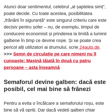
Atunci doar sentimentul, celebrul „al șaptelea simț”,
poate decide. Cu toate acestea, posibilitatea
„frânării în siguranță” este singurul criteriu care este
decisiv pentru șofer – nu, de exemplu, timpul de
conducere economisit și prinderea la limită a luminii
galbene în timp ce devine roșie. Și se poate crea
pericol alți utilizatori ai drumului, scrie
24auto.de
.
>>>
Semn de circulație pe care nimeni nu îl
cunoaște: Mașină tăiată în două cu patru
persoane – asta înseamnă
Semaforul devine galben: dacă este
posibil, cel mai bine să frânezi
Pentru a evita o încălcare a semaforului roșu, este
bine să vă opriți. Dar dacă vedeți galben chiar