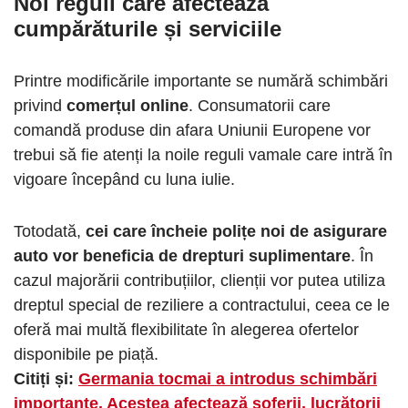
Noi reguli care afectează
cumpărăturile și serviciile
Printre modificările importante se numără schimbări
privind
comerțul online
. Consumatorii care
comandă produse din afara Uniunii Europene vor
trebui să fie atenți la noile reguli vamale care intră în
vigoare începând cu luna iulie.
Totodată,
cei care încheie polițe noi de asigurare
auto vor beneficia de drepturi suplimentare
. În
cazul majorării contribuțiilor, clienții vor putea utiliza
dreptul special de reziliere a contractului, ceea ce le
oferă mai multă flexibilitate în alegerea ofertelor
disponibile pe piață.
Citiți și:
Germania tocmai a introdus schimbări
importante. Acestea afectează șoferii, lucrătorii