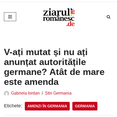
Sari
la
conținut
V-ați mutat și nu ați
anunțat autoritățile
germane? Atât de mare
este amenda
Gabriela Iordan
Știri Germania
Etichete:
AMENZI ÎN GERMANIA
GERMANIA