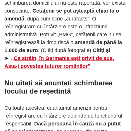
schimbarea domiciliului nu este raportată, vor exista
consecințe.
Cetăţenii se pot aşteaptă chiar la o
amendă
, după cum scrie „Jurafacts”. O
reînregistrare cu întârziere este o infracțiune
administrativă. Potrivit „BMG”, cetățenii care nu se
reînregistrează la timp riscă o
amendă de până la
1.000 de euro
. (Citiți după fotografie)
Citiți și
►
„Ca străin, în Germania eşti privit de sus.
Asta-i povestea tuturor românilor”
Nu uitați să anunțați schimbarea
locului de reședință
Cu toate acestea, cuantumul amenzii pentru
reînregistrare cu întârziere depinde de funcționarul
responsabil.
Dacă persoana în cauză nu a putut