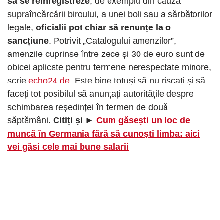
să se reînregistreze
, de exemplu din cauza
supraîncărcării biroului, a unei boli sau a sărbătorilor
legale,
oficialii pot chiar să renunțe la o
sancțiune
. Potrivit „Catalogului amenzilor”,
amenzile cuprinse între zece și 30 de euro sunt de
obicei aplicate pentru termene nerespectate minore,
scrie
echo24.de
. Este bine totuși să nu riscați și să
faceți tot posibilul să anunțați autoritățile despre
schimbarea reședinței în termen de două
săptămâni.
Citiți și ►
Cum găsești un loc de
muncă în Germania fără să cunoști limba: aici
vei găsi cele mai bune salarii