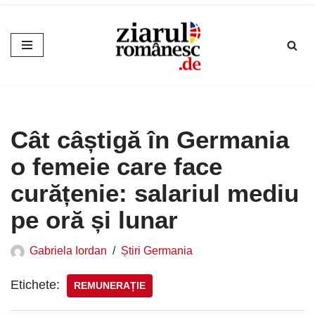
Sari
la
conținut
Cât câștigă în Germania
o femeie care face
curățenie: salariul mediu
pe oră și lunar
Gabriela Iordan
Știri Germania
Etichete:
REMUNERAȚIE