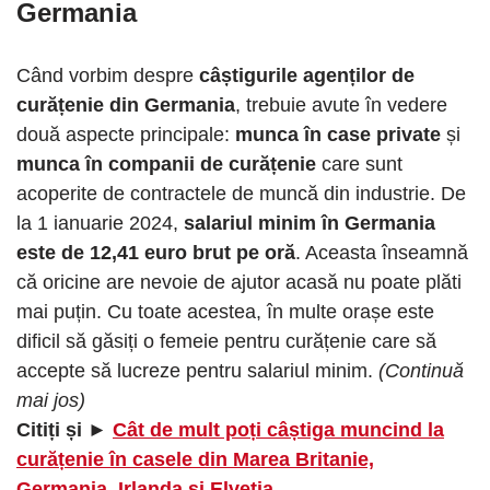
Germania
Când vorbim despre
câștigurile agenților de
curățenie din Germania
, trebuie avute în vedere
două aspecte principale:
munca în case private
și
munca în companii de curățenie
care sunt
acoperite de contractele de muncă din industrie. De
la 1 ianuarie 2024,
salariul minim în Germania
este de 12,41 euro brut pe oră
. Aceasta înseamnă
că oricine are nevoie de ajutor acasă nu poate plăti
mai puțin. Cu toate acestea, în multe orașe este
dificil să găsiți o femeie pentru curățenie care să
accepte să lucreze pentru salariul minim.
(Continuă
mai jos)
Citiți și ►
Cât de mult poți câștiga muncind la
curățenie în casele din Marea Britanie,
Germania, Irlanda și Elveția