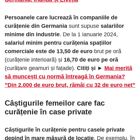
Persoanele care lucrează în companiile de
curățenie din Germania
sunt supuse
salariilor
minime din industrie
. De la 1 ianuarie 2024,
salariul minim pentru curățenia spațiilor
comerciale este de 13,50 de euro
brut pe oră
(curățenie interioară) și
16,70 de euro pe oră
(curățare geamuri și fațade).
Citiți și ►
Mai merită
să muncești cu normă întreagă în Germania?
”Din 2.000 de euro brut, rămâi cu 32 de euro net”
Câștigurile femeilor care fac
curățenie în case private
Câștigurile în curățenie pentru casele private
depind în mare măsură de locație
. De exemplu, în