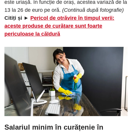
este uriașă. În funcție de oraș, acestea variază de la
13 la 26 de euro pe oră.
(Continuă după fotografie)
Citiți și ►
Pericol de otrăvire în timpul verii:
aceste produse de curățare sunt foarte
periculoase la căldură
Salariul minim în curățenie în