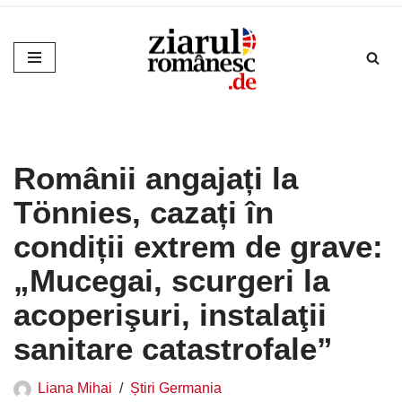
Sari
la
conținut
Românii angajați la
Tönnies, cazați în
condiții extrem de grave:
„Mucegai, scurgeri la
acoperişuri, instalaţii
sanitare catastrofale”
Liana Mihai
Știri Germania