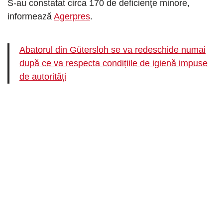
S-au constatat circa 170 de deficienţe minore,
informează
Agerpres
.
Abatorul din Gütersloh se va redeschide numai
după ce va respecta condițiile de igienă impuse
de autorități