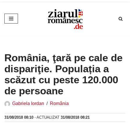
Sari
la
conținut
România, ţară pe cale de
dispariţie. Populația a
scăzut cu peste 120.000
de persoane
Gabriela Iordan
România
31/08/2018 08:10
- ACTUALIZAT
31/08/2018 08:21