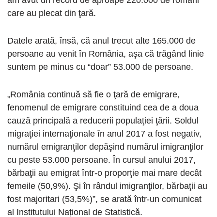
am avut un record de aproape 220.000 de români
care au plecat din ţară.
Datele arată, însă, că anul trecut alte 165.000 de
persoane au venit în România, aşa că trăgând linie
suntem pe minus cu “doar” 53.000 de persoane.
„România continuă să fie o ţară de emigrare,
fenomenul de emigrare constituind cea de a doua
cauză principală a reducerii populaţiei ţării. Soldul
migraţiei internaţionale în anul 2017 a fost negativ,
numărul emigranţilor depăşind numărul imigranţilor
cu peste 53.000 persoane. În cursul anului 2017,
bărbaţii au emigrat într-o proporţie mai mare decât
femeile (50,9%). Şi în rândul imigranţilor, bărbaţii au
fost majoritari (53,5%)”, se arată într-un comunicat
al Institutului Național de Statistică.