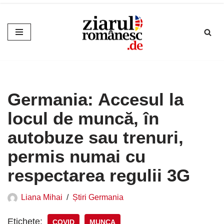
Sari
la
conținut
Germania: Accesul la
locul de muncă, în
autobuze sau trenuri,
permis numai cu
respectarea regulii 3G
Liana Mihai
Știri Germania
Etichete:
COVID
MUNCA