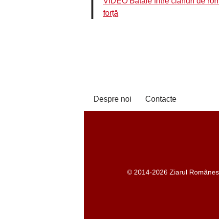
VIDEO Bătaie între clanuri de romi
forță
Despre noi
Contacte
© 2014-2026 Ziarul Românesc -