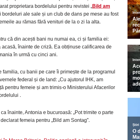
rat proprietara bordelului pentru revistei „
Bild am
rei bordeluri ale sale și un club de dans pe mese au fost
eile au rămas fără venituri de la o zi la alta.
u că din acești bani nu numai ea, ci și familia ei:
 acasă, înainte de criză. Ea obținuse calificarea de
mania în urmă cu cinci ani.
e familia, cu banii pe care îi primește de la programul
ernele federal și de land: „Cu ajutorul IHK, am
ă pentru femeie și am trimis-o Ministerului Afacerilor
rdelului .
 ca înainte, Antonia e bucuroasă: „Pot trimite o parte
 declarat femeia pentru „Bild am Sontag”.