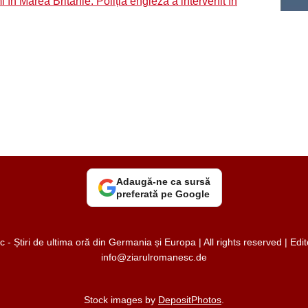
 în Marea Britanie. Poliția engleză a intervenit în
Adaugă-ne ca sursă
preferată pe Google
 Știri de ultima oră din Germania și Europa | All rights reserved | Ed
info@ziarulromanesc.de
Stock images by
DepositPhotos
.