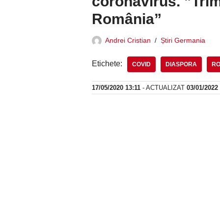
coronavirus. ”Trimi
România”
Andrei Cristian
Știri Germania
Etichete:
COVID
DIASPORA
RO
17/05/2020 13:11
- ACTUALIZAT
03/01/2022