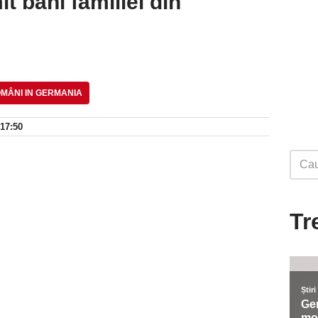
t bani familiei din
MÂNI IN GERMANIA
 17:50
Tr