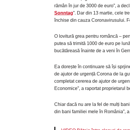
rămân în jur de 3000 de euro”, a decla
Sonntag
”. Dar din 13 martie, cele t
închise din cauza Coronavirusului. Fem
O lovitură grea pentru româncă – pentr
putea să trimită 1000 de euro pe lună
bucătăreasă înainte de a veni în Ger
Ea dorește în continuare să își sprjin
de ajutor de urgență Corona de la guv
completat cererea de ajutor de urgenț
Economice”, a raportat proprietarul bo
Chiar dacă nu are la fel de mulți bani
din bani familiei mele în România”, a