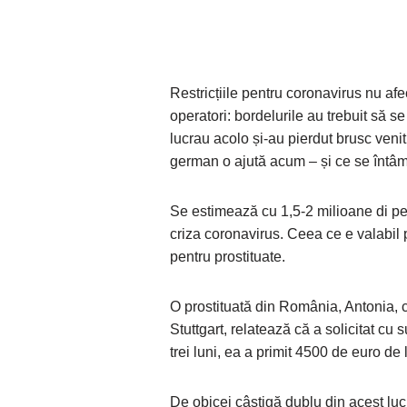
Restricțiile pentru coronavirus nu af
operatori: bordelurile au trebuit să s
lucrau acolo și-au pierdut brusc venit
german o ajută acum – și ce se întâm
Se estimează cu 1,5-2 milioane di p
criza coronavirus. Ceea ce e valabil pe
pentru prostituate.
O prostituată din România, Antonia, 
Stuttgart, relatează că a solicitat cu
trei luni, ea a primit 4500 de euro de
De obicei câștigă dublu din acest lucr