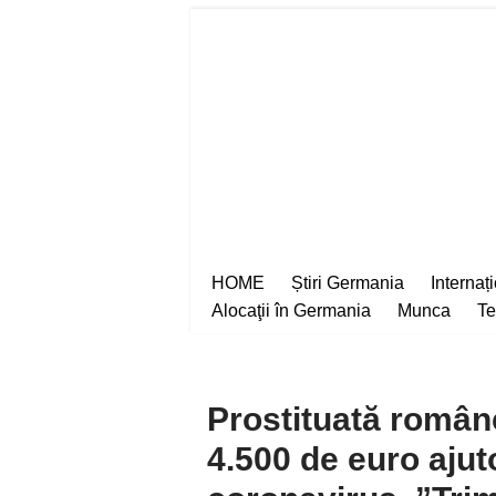
Sari
la
conținut
HOME
Știri Germania
Internaț
Alocaţii în Germania
Munca
Te
Prostituată român
4.500 de euro ajut