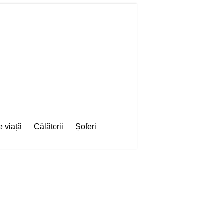
e viață
Călătorii
Șoferi