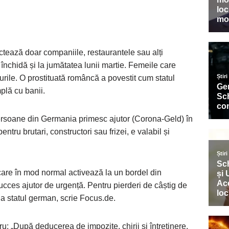
ectează doar companiile, restaurantele sau alți
e închidă și la jumătatea lunii martie. Femeile care
urile. O prostituată româncă a povestit cum statul
plă cu banii.
ersoane din Germania primesc ajutor (Corona-Geld) în
ntru brutari, constructori sau frizei, e valabil și
care în mod normal activează la un bordel din
 succes ajutor de urgență. Pentru pierderi de câștig de
 la statul german, scrie Focus.de.
u: „După deducerea de impozite, chirii și întreținere,