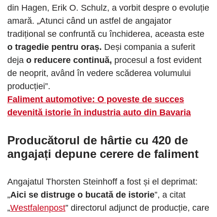
din Hagen, Erik O. Schulz, a vorbit despre o evoluție
amară. „Atunci când un astfel de angajator
tradițional se confruntă cu închiderea, aceasta este
o tragedie pentru oraș.
Deși compania a suferit
deja
o reducere continuă,
procesul a fost evident
de neoprit, având în vedere scăderea volumului
producției”.
Faliment automotive: O poveste de succes
devenită istorie în industria auto din Bavaria
Producătorul de hârtie cu 420 de
angajați depune cerere de faliment
Angajatul Thorsten Steinhoff a fost și el deprimat:
„
Aici se distruge o bucată de istorie
”, a citat
„
Westfalenpost
” directorul adjunct de producție, care