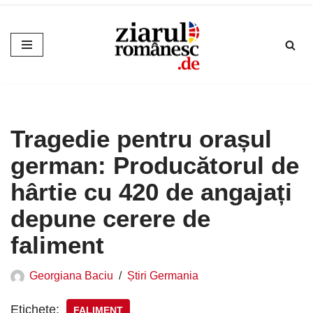
Sari
la
conținut
Tragedie pentru orașul
german: Producătorul de
hârtie cu 420 de angajați
depune cerere de
faliment
Georgiana Baciu
Știri Germania
Etichete:
FALIMENT