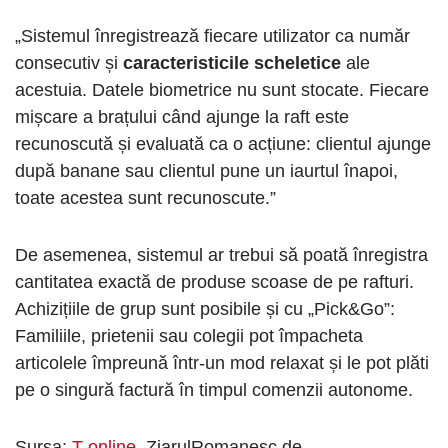
„Sistemul înregistrează fiecare utilizator ca număr
consecutiv și
caracteristicile scheletice
ale
acestuia. Datele biometrice nu sunt stocate. Fiecare
mișcare a brațului când ajunge la raft este
recunoscută și evaluată ca o acțiune: clientul ajunge
după banane sau clientul pune un iaurtul înapoi,
toate acestea sunt recunoscute.”
De asemenea, sistemul ar trebui să poată înregistra
cantitatea exactă de produse scoase de pe rafturi.
Achizițiile de grup sunt posibile și cu „Pick&Go”:
Familiile, prietenii sau colegii pot împacheta
articolele împreună într-un mod relaxat și le pot plăti
pe o singură factură în timpul comenzii autonome.
Sursa:
T-online
, ZiarulRomanesc.de