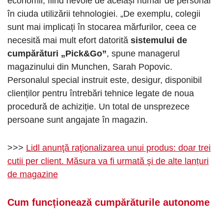
economii, fiind nevoie de același număr de personal
în ciuda utilizării tehnologiei. „De exemplu, colegii
sunt mai implicați în stocarea mărfurilor, ceea ce
necesită mai mult efort datorită
sistemului de
cumpărături „Pick&Go”
, spune managerul
magazinului din Munchen, Sarah Popovic.
Personalul special instruit este, desigur, disponibil
clienților pentru întrebări tehnice legate de noua
procedură de achiziție. Un total de unsprezece
persoane sunt angajate în magazin.
>>>
Lidl anunţă raţionalizarea unui produs: doar trei
cutii per client. Măsura va fi urmată şi de alte lanțuri
de magazine
Cum funcționează cumpărăturile autonome