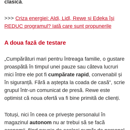
clasică
.
>>>
Criza energiei: Aldi, Lidl, Rewe și Edeka îşi
REDUC programul? Iată care sunt propunerile
A doua fază de testare
„Cumpărături mari pentru întreaga familie, o gustare
proaspătă în timpul unei pauze sau câteva lucruri
mici între ele pot fi
cumpărate rapid
, convenabil și
în siguranță. Fără a aștepta la coada de casă”, scrie
grupul într-un comunicat de presă. Rewe este
optimist că noua ofertă va fi bine primită de clienți.
Totuși, nici în ceea ce privește personalul în
magazinul
autonom
nu ar trebui să se facă