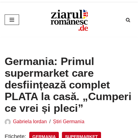
Sari
la
conținut
Germania: Primul
supermarket care
desființează complet
PLATA la casă. „Cumperi
ce vrei și pleci”
Gabriela Iordan
Știri Germania
Etichete:
GERMANIA
SUPERMARKET