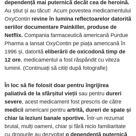
dependență mai puternică decât cea de heroină.
Au știut și au tăcut! Acum povestea medicamentului
OxyContin
revine în lumina reflectoarelor datorită
seriilor documentare Painkiller, produse de
Netflix.
Compania farmaceutică americană Purdue
Pharma a lansat OxyContin pe piața americană în
1996 și, datorită
eliberării de oxicodonă timp de
12 ore
, medicamentul a fost răspândit cu viteza
luminii. (Continuați să citiți după fotografie)
În loc să fie folosit doar pentru îngrijirea
paliativă de la sfârșitul vieții
sau pentru
dureri
severe
, acest medicament fost prescris de către
medicii
americani pentru
artrită, dureri de spate și
chiar la leziuni banale sportive.
Într-un rezumat
brutal, mulți oameni, chiar și fără nicio familiaritate
cu drogurile au dezvoltat
o dependență puternică