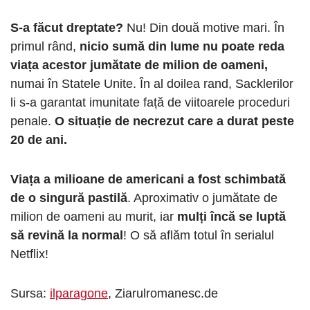
S-a făcut dreptate?
Nu! Din două motive mari. În
primul rând,
nicio sumă din lume nu poate reda
viața acestor jumătate de milion de oameni,
numai în Statele Unite. În al doilea rand, Sacklerilor
li s-a garantat imunitate față de viitoarele proceduri
penale.
O situație de necrezut care a durat peste
20 de ani.
Viața a milioane de americani a fost schimbată
de o singură pastilă
. Aproximativ o jumătate de
milion de oameni au murit, iar
mulți încă se luptă
să revină la normal
! O să aflăm totul în serialul
Netflix!
Sursa:
ilparagone
, Ziarulromanesc.de