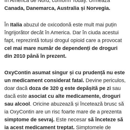
în America de Nord, conform Today. Urmează
Canada, Danemarca, Australia și Norvegia.
În
Italia
abuzul de oxicodonă este mult mai puțin
îngrijorător decât în America. Dar în ciuda acestui
fapt, reprezintă totuși drogul opioid care a provocat
cel mai mare număr de dependenți de droguri
din 2010 până în prezent.
OxyContin asumat singur și cu prudență nu este
un medicament considerat fatal.
Devine periculos,
doar dacă
doza de 320 g este depășită pe zi
sau
dacă este
asociat cu alte medicamente, droguri
sau alcool
. Oricine abuzează și încetează brusc să
ia OxyContin are un risc foarte mare de a prezenta
simptome de sevraj.
Este necesar
să înceteze să
ia acest medicament treptat.
Simptomele de