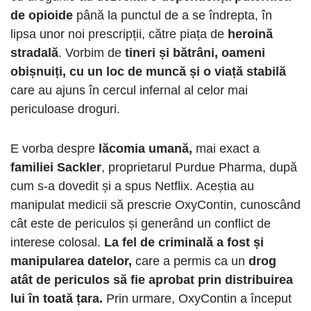
de opioide
până la punctul de a se îndrepta, în
lipsa unor noi prescripții, către piața de
heroină
stradală
. Vorbim de
tineri și bătrâni, oameni
obișnuiți, cu un loc de muncă și o viață stabilă
care au ajuns în cercul infernal al celor mai
periculoase droguri.
E vorba despre
lăcomia umană,
mai exact a
familiei Sackler
, proprietarul Purdue Pharma, după
cum s-a dovedit și a spus Netflix. Aceștia au
manipulat medicii să prescrie OxyContin, cunoscând
cât este de periculos și generând un conflict de
interese colosal.
La fel de criminală a fost și
manipularea datelor,
care a permis ca un
drog
atât de periculos să fie aprobat prin distribuirea
lui în toată țara.
Prin urmare, OxyContin a început