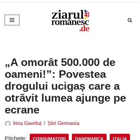
Sari
la
conținut
„A omorât 500.000 de
oameni!”: Povestea
drogului ucigaș care a
otrăvit lumea ajunge pe
ecrane
Irina Gavriluț
Știri Germania
Etichete:
CONSUMATORI
DANEMARCA
ITALIA