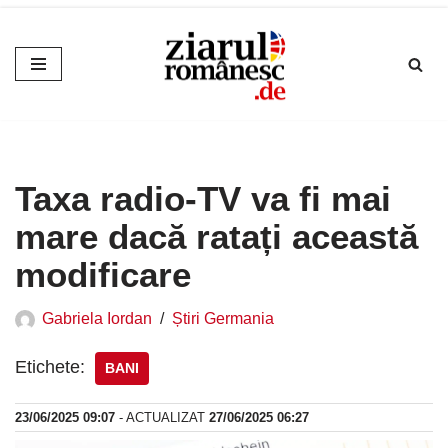
Sari
la
conținut
Taxa radio-TV va fi mai
mare dacă ratați această
modificare
Gabriela Iordan
Știri Germania
Etichete:
BANI
23/06/2025 09:07
- ACTUALIZAT
27/06/2025 06:27