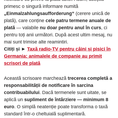
primesc o singură informare numită
„Einmalzahlungsaufforderung”
(cerere unică de
plată), care conține
cele patru termene anuale de
plată
— valabile
nu doar pentru anul în curs
, ci
pentru toți anii următori. După acest ultim mesaj, nu
mai sunt trimise alte reamintiri.
Citiți și ►
Taxă radio-TV pentru câini și pisici în
Germania: animalele de companie au primit
scrisori de plată
Această scrisoare marchează
trecerea completă a
responsabilității de notificare în sarcina
contribuabilului
. Dacă termenele sunt uitate, se
aplică un
supliment de întârziere — minimum 8
euro
. O simplă neatenție poate transforma o taxă
standard într-o cheltuială suplimentară.