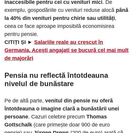
inaccesibile pentru cei cu venituri mici
. De
exemplu, gospodăriile cu venituri reduse alocă
până
la 40% din venituri pentru chirie sau utilități
,
ceea ce face aproape imposibilă economisirea
pentru pensie.
CITIȚI ȘI ►
Salariile reale au crescut în
Germania. Acești angajați se bucură cel mai mult
de majorări
Pensia nu reflectă întotdeauna
nivelul de bunăstare
Pe de altă parte,
venitul din pensie nu oferă
întotdeauna o imagine clară a bunăstării unei
persoane
. Cazuri celebre precum
Thomas
Gottschalk
(care primește doar 900 de euro
pensie) sau
Jürgen Drews
(200 de euro) arată că