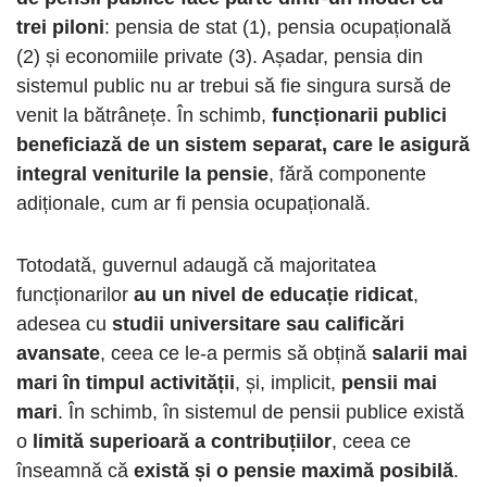
trei piloni
: pensia de stat (1), pensia ocupațională
(2) și economiile private (3). Așadar, pensia din
sistemul public nu ar trebui să fie singura sursă de
venit la bătrânețe. În schimb,
funcționarii publici
beneficiază de un sistem separat, care le asigură
integral veniturile la pensie
, fără componente
adiționale, cum ar fi pensia ocupațională.
Totodată, guvernul adaugă că majoritatea
funcționarilor
au un nivel de educație ridicat
,
adesea cu
studii universitare sau calificări
avansate
, ceea ce le-a permis să obțină
salarii mai
mari în timpul activității
, și, implicit,
pensii mai
mari
. În schimb, în sistemul de pensii publice există
o
limită superioară a contribuțiilor
, ceea ce
înseamnă că
există și o pensie maximă posibilă
.