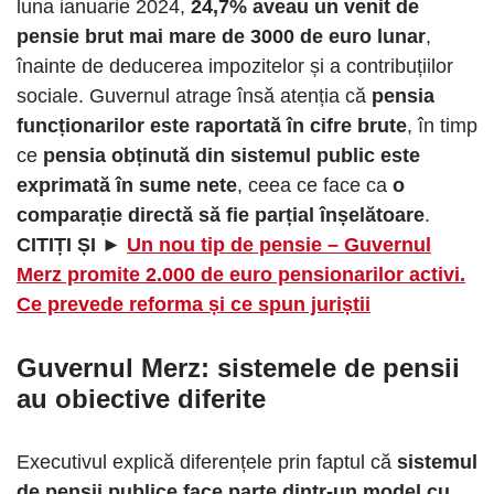
luna ianuarie 2024,
24,7% aveau un venit de
pensie brut mai mare de 3000 de euro lunar
,
înainte de deducerea impozitelor și a contribuțiilor
sociale. Guvernul atrage însă atenția că
pensia
funcționarilor este raportată în cifre brute
, în timp
ce
pensia obținută din sistemul public este
exprimată în sume nete
, ceea ce face ca
o
comparație directă să fie parțial înșelătoare
.
CITIȚI ȘI ►
Un nou tip de pensie – Guvernul
Merz promite 2.000 de euro pensionarilor activi.
Ce prevede reforma și ce spun juriștii
Guvernul Merz: sistemele de pensii
au obiective diferite
Executivul explică diferențele prin faptul că
sistemul
de pensii publice face parte dintr-un model cu