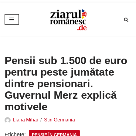
Sari
la
conținut
Pensii sub 1.500 de euro
pentru peste jumătate
dintre pensionari.
Guvernul Merz explică
motivele
Liana Mihai
Știri Germania
Etichete:
PENSIE ÎN GERMANIA