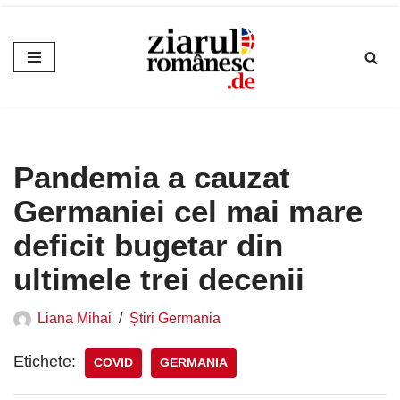
Sari
la
conținut
Pandemia a cauzat
Germaniei cel mai mare
deficit bugetar din
ultimele trei decenii
Liana Mihai
Știri Germania
Etichete:
COVID
GERMANIA