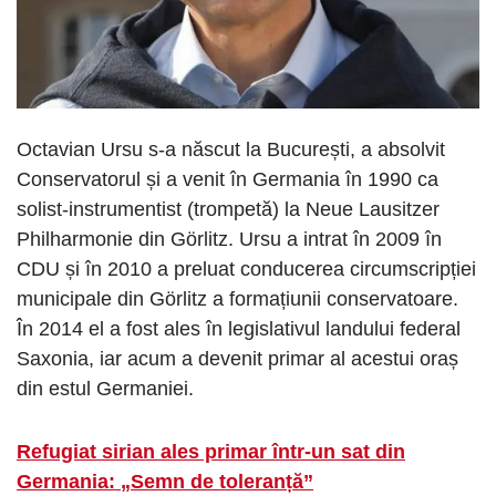
Octavian Ursu s-a născut la București, a absolvit
Conservatorul și a venit în Germania în 1990 ca
solist-instrumentist (trompetă) la Neue Lausitzer
Philharmonie din Görlitz. Ursu a intrat în 2009 în
CDU și în 2010 a preluat conducerea circumscripției
municipale din Görlitz a formațiunii conservatoare.
În 2014 el a fost ales în legislativul landului federal
Saxonia, iar acum a devenit primar al acestui oraș
din estul Germaniei.
Refugiat sirian ales primar într-un sat din
Germania: „Semn de toleranță”