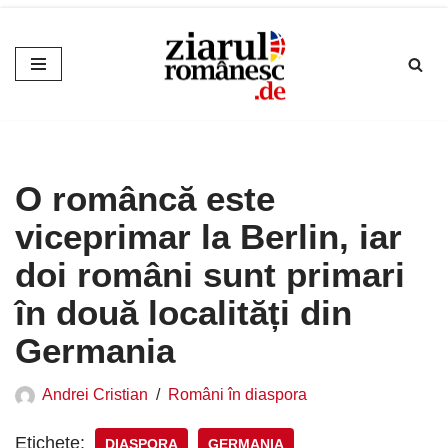
Sari
la
conținut
O româncă este
viceprimar la Berlin, iar
doi români sunt primari
în două localități din
Germania
Andrei Cristian
Români în diaspora
Etichete:
DIASPORA
GERMANIA