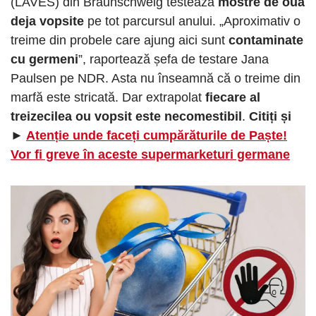
(LAVES) din Braunschweig testează
mostre de ouă
deja vopsite
pe tot parcursul anului. „Aproximativ o
treime din probele care ajung aici sunt
contaminate
cu germeni
”, raportează șefa de testare Jana
Paulsen pe NDR. Asta nu înseamnă că o treime din
marfă este stricată. Dar extrapolat
fiecare al
treizecilea ou vopsit este necomestibil
.
Citiți și
►
Atenție unde faceți cumpărăturile de Paște!
Vor fi greve în aceste supermarketuri germane