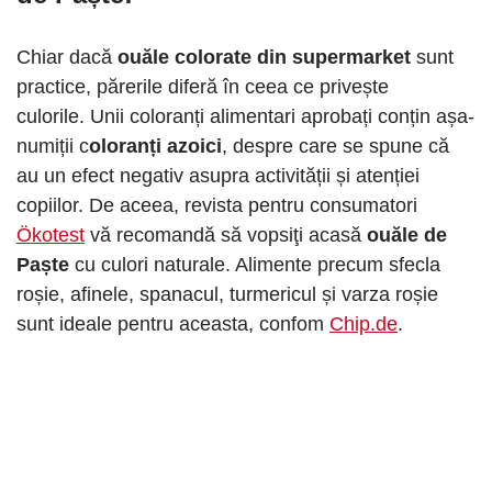
Chiar dacă
ouăle colorate din supermarket
sunt
practice, părerile diferă în ceea ce privește
culorile. Unii coloranți alimentari aprobați conțin așa-
numiții c
oloranți azoici
, despre care se spune că
au un efect negativ asupra activității și atenției
copiilor. De aceea, revista pentru consumatori
Ökotest
vă recomandă să vopsiţi acasă
ouăle de
Paște
cu culori naturale. Alimente precum sfecla
roșie, afinele, spanacul, turmericul și varza roșie
sunt ideale pentru aceasta, confom
Chip.de
.