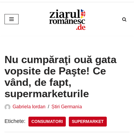
Sari
la
conținut
Nu cumpăraţi ouă gata
vopsite de Paşte! Ce
vând, de fapt,
supermarketurile
Gabriela Iordan
Știri Germania
Etichete:
CONSUMATORI
SUPERMARKET