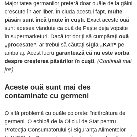
Majoritatea germanilor preferă doar ouăle de la găini
crescute în aer liber. În ciuda acestui fapt,
multe
păsări sunt încă ținute în cuști
. Exact aceste ouă
sunt adesea vândute ca ouă de Paște deja vopsite
în supermarketuri. Dacă tot doriți să cumpărați
ouă
„procesate”
, ar trebui să căutați
sigla „KAT”
pe
ambalaj. Acest lucru
garantează că nu este vorba
despre creșterea păsărilor în cuști
.
(Continuă mai
jos)
Aceste ouă sunt mai des
contaminate cu germeni
O altă problemă cu ouăle colorate: încărcătura de
germeni. O echipă de la Oficiul de Stat pentru
Protecția Consumatorului și Siguranța Alimentelor