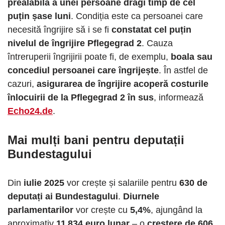
prealabilă a unei persoane dragi timp de cel
puțin șase luni
. Condiția este ca persoanei care
necesită îngrijire să i se fi
constatat cel puțin
nivelul de îngrijire Pflegegrad 2
. Cauza
întreruperii îngrijirii poate fi, de exemplu,
boala sau
concediul persoanei care îngrijește
. În astfel de
cazuri,
asigurarea de îngrijire acoperă costurile
înlocuirii de la Pflegegrad 2 în sus
, informează
Echo24.de
.
Mai mulți bani pentru deputații
Bundestagului
Din
iulie 2025
vor crește și salariile pentru
630 de
deputați ai Bundestagului
.
Diurnele
parlamentarilor
vor crește cu
5,4%
, ajungând la
aproximativ
11 834 euro lunar
– o
creștere de 606