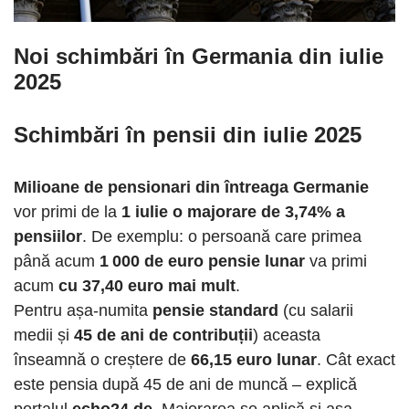
Noi schimbări în Germania din iulie
2025
Schimbări în pensii din iulie 2025
Milioane de pensionari din întreaga Germanie
vor primi de la
1 iulie
o majorare de 3,74% a
pensiilor
. De exemplu: o persoană care primea
până acum
1 000 de euro pensie lunar
va primi
acum
cu 37,40 euro mai mult
.
Pentru așa-numita
pensie standard
(cu salarii
medii și
45 de ani de contribuții
) aceasta
înseamnă o creștere de
66,15 euro lunar
. Cât exact
este pensia după 45 de ani de muncă – explică
portalul
echo24.de
. Majorarea se aplică și așa-