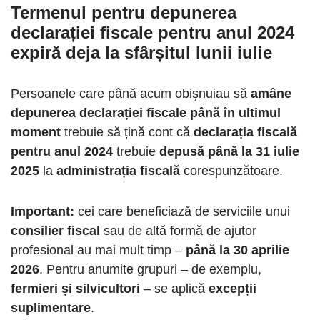
Termenul pentru depunerea
declarației fiscale pentru anul 2024
expiră deja la sfârșitul lunii iulie
Persoanele care până acum obișnuiau să
amâne
depunerea declarației fiscale până în ultimul
moment
trebuie să țină cont că
declarația fiscală
pentru anul 2024
trebuie
depusă până la 31 iulie
2025
la
administrația fiscală
corespunzătoare.
Important:
cei care beneficiază de serviciile unui
consilier fiscal
sau de altă formă de ajutor
profesional au mai mult timp –
până la 30 aprilie
2026
. Pentru anumite grupuri – de exemplu,
fermieri și silvicultori
– se aplică
excepții
suplimentare
.