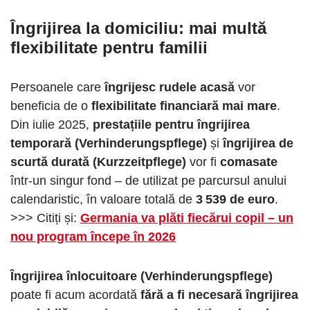
Îngrijirea la domiciliu: mai multă
flexibilitate pentru familii
Persoanele care
îngrijesc rudele acasă
vor
beneficia de o
flexibilitate financiară mai mare
.
Din iulie 2025,
prestațiile pentru îngrijirea
temporară (Verhinderungspflege)
și
îngrijirea de
scurtă durată (Kurzzeitpflege)
vor fi
comasate
într-un singur fond – de utilizat pe parcursul anului
calendaristic, în valoare totală de
3 539 de euro
.
>>> Citiți și:
Germania va plăti fiecărui copil – un
nou program începe în 2026
Îngrijirea înlocuitoare (Verhinderungspflege)
poate fi acum acordată
fără a fi necesară îngrijirea