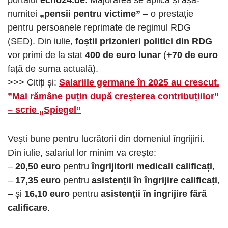
numitei
„pensii pentru victime”
– o prestație
pentru persoanele reprimate de regimul RDG
(SED). Din iulie,
foștii prizonieri politici din RDG
vor primi de la stat
400 de euro lunar
(
+70 de euro
față de suma actuală).
>>> Citiți și:
Salariile germane în 2025 au crescut.
”Mai rămâne puțin după creșterea contribuțiilor”
– scrie „Spiegel”
Vești bune pentru lucrătorii din domeniul îngrijirii.
Din iulie, salariul lor minim va crește:
–
20,50 euro
pentru
îngrijitorii medicali calificați
,
–
17,35 euro
pentru
asistenții în îngrijire calificați
,
– și
16,10 euro
pentru
asistenții în îngrijire fără
calificare
.