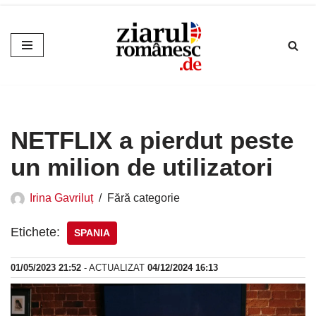
Sari
la
conținut
NETFLIX a pierdut peste
un milion de utilizatori
Irina Gavriluț
Fără categorie
Etichete:
SPANIA
01/05/2023 21:52
- ACTUALIZAT
04/12/2024 16:13