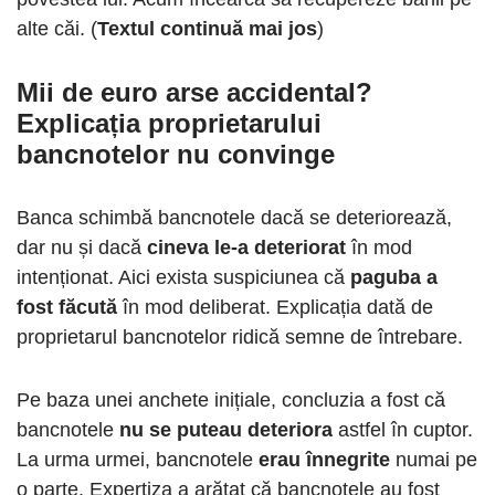
alte căi. (
Textul continuă mai jos
)
Mii de euro arse accidental
?
Explicația proprietarului
bancnotelor nu convinge
Banca schimbă bancnotele dacă se deteriorează,
dar nu și dacă
cineva le-a deteriorat
în mod
intenționat. Aici exista suspiciunea că
paguba a
fost făcută
în mod deliberat. Explicația dată de
proprietarul bancnotelor ridică semne de întrebare.
Pe baza unei anchete inițiale, concluzia a fost că
bancnotele
nu se puteau deteriora
astfel în cuptor.
La urma urmei, bancnotele
erau înnegrite
numai pe
o parte. Expertiza a arătat că bancnotele au fost