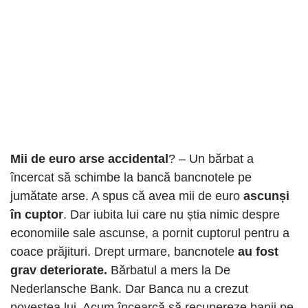
Mii de euro arse accidental
? – Un bărbat a
încercat să schimbe la bancă bancnotele pe
jumătate arse. A spus că avea mii de euro
ascunși
în cuptor
. Dar iubita lui care nu știa nimic despre
economiile sale ascunse, a pornit cuptorul pentru a
coace prăjituri. Drept urmare, bancnotele
au fost
grav deteriorate.
Bărbatul a mers la De
Nederlansche Bank. Dar Banca nu a crezut
povestea lui. Acum încearcă să recupereze banii pe