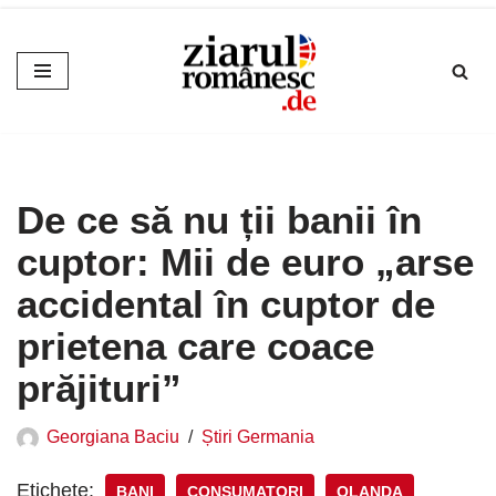
Sari
la
conținut
De ce să nu ții banii în
cuptor: Mii de euro „arse
accidental în cuptor de
prietena care coace
prăjituri”
Georgiana Baciu
Știri Germania
Etichete:
BANI
CONSUMATORI
OLANDA