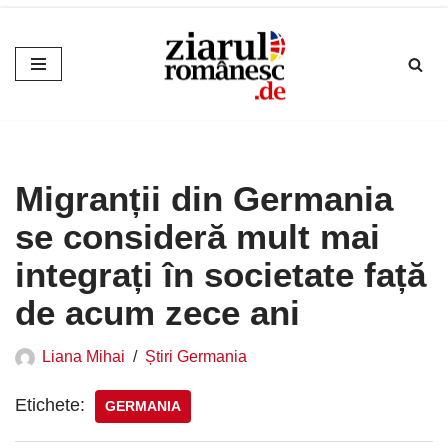
Sari
la
conținut
Migranții din Germania
se consideră mult mai
integrați în societate față
de acum zece ani
Liana Mihai
Știri Germania
Etichete:
GERMANIA