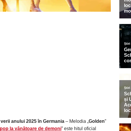
verii anului 2025 în Germania
– Melodia „
Golden
”
Kpop la vânătoare de demoni
” este hitul oficial