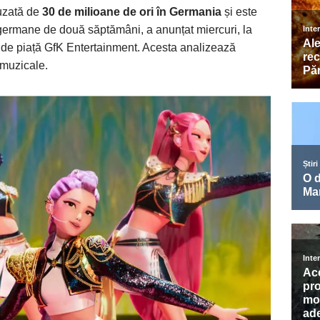
fuzată de
30 de milioane de ori în Germania
și este
r germane de două săptămâni, a anunțat miercuri, la
 de piață GfK Entertainment. Acesta analizează
 muzicale.