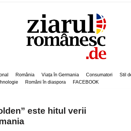
ional
România
Viața în Germania
Consumatori
Stil d
hnologie
Români în diaspora
FACEBOOK
den” este hitul verii
rmania