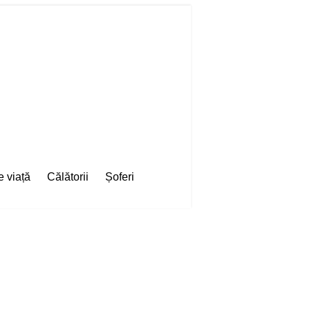
e viață
Călătorii
Șoferi