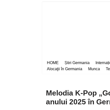
Sari
la
conținut
HOME
Știri Germania
Internaț
Alocaţii în Germania
Munca
Te
Melodia K-Pop „Gol
anului 2025 în Ge