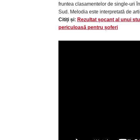
fruntea clasamentelor de single-uri 
Sud. Melodia este interpretată de arti
Citiți și:
Rezultat șocant al unui st
periculoasă pentru șoferi