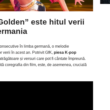
olden” este hitul verii
ermania
consecutive în limba germană, o melodie
r verii în acest an. Potrivit GfK,
piesa K-pop
răgătoare și versuri care pot fi cântate împreună.
ită coregrafia din film, este, de asemenea, crucială