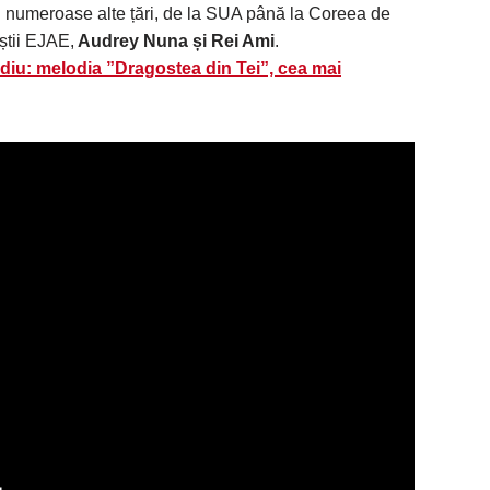
în numeroase alte țări, de la SUA până la Coreea de
știi EJAE,
Audrey Nuna și Rei Ami
.
udiu: melodia ”Dragostea din Tei”, cea mai