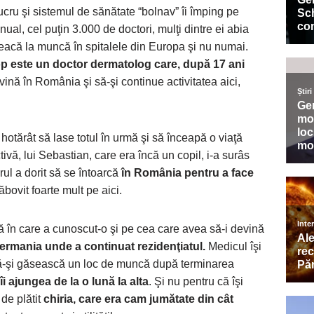
lucru şi sistemul de sănătate “bolnav” îi împing pe
al, cel puţin 3.000 de doctori, mulţi dintre ei abia
pleacă la muncă în spitalele din Europa şi nu numai.
 este un doctor dermatolog care, după 17 ani
evină în România şi să-şi continue activitatea aici,
hotărât să lase totul în urmă şi să înceapă o viaţă
ă, lui Sebastian, care era încă un copil, i-a surâs
rul a dorit să se întoarcă
în România pentru a face
bovit foarte mult pe aici.
ă în care a cunoscut-o şi pe cea care avea să-i devină
Germania unde a continuat rezidenţiatul.
Medicul îşi
 să-şi găsească un loc de muncă după terminarea
îi ajungea de la o lună la alta
. Şi nu pentru că îşi
de plătit
chiria, care era cam jumătate din cât