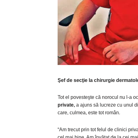
Şef de secţie la chirurgie dermato
Tot el povesteşte că norocul nu l-a oc
private,
a ajuns să lucreze cu unul di
care, culmea, este tot român.
“Am trecut prin tot felul de clinici pri
cel mai bine. Am învăţat de la cei mai