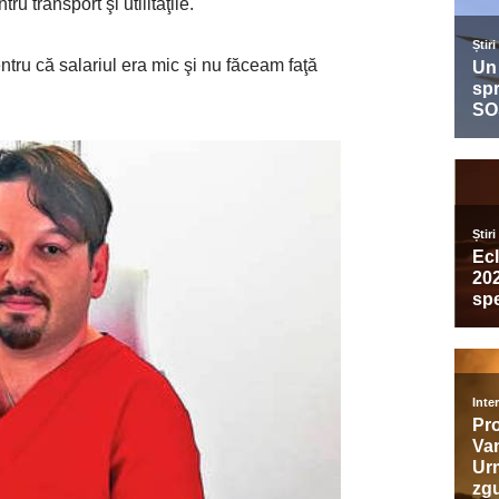
u transport şi utilităţile.
entru că salariul era mic şi nu făceam faţă