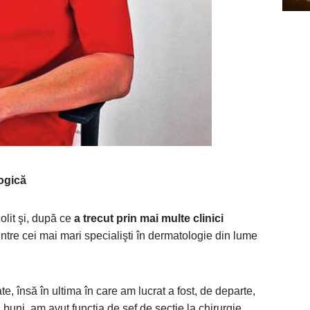
logică
olit şi, după ce
a trecut prin mai multe clinici
ntre cei mai mari specialişti în dermatologie din lume
vate, însă în ultima în care am lucrat a fost, de departe,
 buni, am avut funcţia de şef de secţie la chirurgie