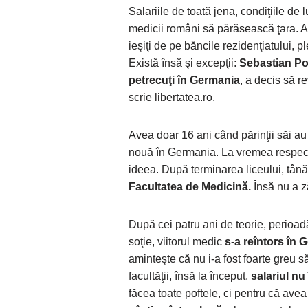
Salariile de toată jena, condiţiile de 
medicii români să părăsească ţara. Anu
ieşiţi de pe băncile rezidenţiatului, 
Există însă şi excepţii:
Sebastian Pop
petrecuţi în Germania
, a decis să r
scrie libertatea.ro.
Avea doar 16 ani când părinţii săi au 
nouă în Germania. La vremea respectiv
ideea. După terminarea liceului, tână
Facultatea de Medicină.
Însă nu a ză
După cei patru ani de teorie, perioad
soţie, viitorul medic
s-a reîntors în 
aminteşte că nu i-a fost foarte greu
facultăţii, însă la început,
salariul nu 
făcea toate poftele, ci pentru că avea 