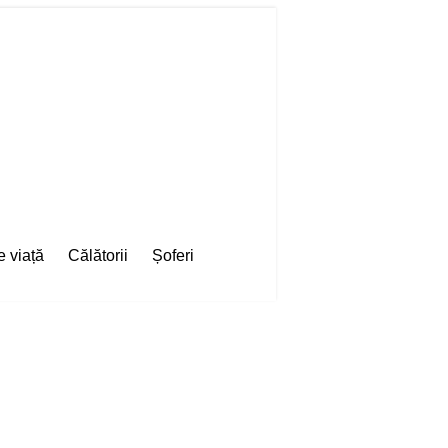
e viață
Călătorii
Șoferi