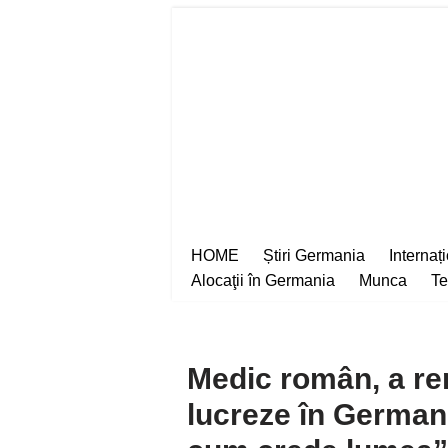
Sari
la
conținut
HOME
Știri Germania
Internaț
Alocaţii în Germania
Munca
Te
Medic român, a re
lucreze în Germani