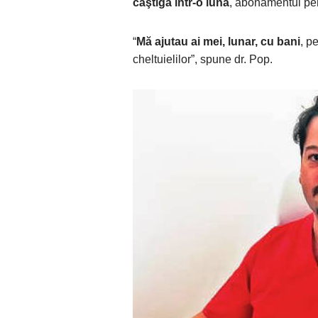
câştiga într-o lună
, abonamentul pentr
“
Mă ajutau ai mei, lunar, cu bani
, p
cheltuielilor”, spune dr. Pop.