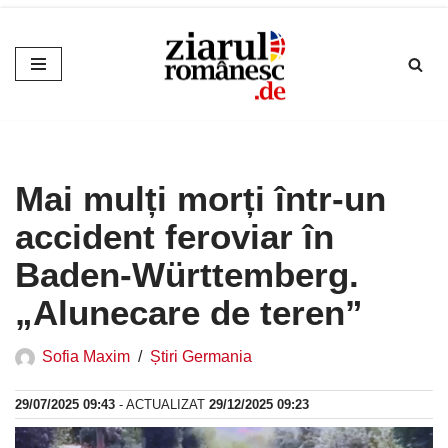
Sari
la
conținut
Mai mulți morți într-un
accident feroviar în
Baden-Württemberg.
„Alunecare de teren”
Sofia Maxim
Știri Germania
29/07/2025 09:43
- ACTUALIZAT
29/12/2025 09:23