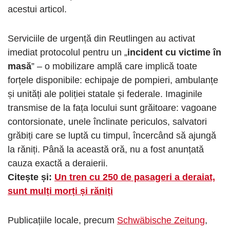
acestui articol.
Serviciile de urgență din Reutlingen au activat
imediat protocolul pentru un „
incident cu victime în
masă
” – o mobilizare amplă care implică toate
forțele disponibile: echipaje de pompieri, ambulanțe
și unități ale poliției statale și federale. Imaginile
transmise de la fața locului sunt grăitoare: vagoane
contorsionate, unele înclinate periculos, salvatori
grăbiți care se luptă cu timpul, încercând să ajungă
la răniți. Până la această oră, nu a fost anunțată
cauza exactă a deraierii.
Citește și:
Un tren cu 250 de pasageri a deraiat,
sunt mulți morți și răniți
Publicațiile locale, precum
Schwäbische Zeitung
,