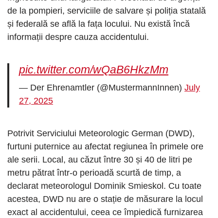
de la pompieri, serviciile de salvare și poliția statală
și federală se află la fața locului. Nu există încă
informații despre cauza accidentului.
pic.twitter.com/wQaB6HkzMm
— Der Ehrenamtler (@MustermannInnen)
July
27, 2025
Potrivit Serviciului Meteorologic German (DWD),
furtuni puternice au afectat regiunea în primele ore
ale serii. Local, au căzut între 30 și 40 de litri pe
metru pătrat într-o perioadă scurtă de timp, a
declarat meteorologul Dominik Smieskol. Cu toate
acestea, DWD nu are o stație de măsurare la locul
exact al accidentului, ceea ce împiedică furnizarea