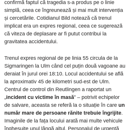
confirmă faptul că tragedia s-a produs pe o linie
simplă, ceea ce îngreunează și mai mult intervenția
și cercetările. Cotidianul Bild notează că trenul
implicat era un expres regional, ceea ce sugerează
că viteza de deplasare ar fi putut contribui la
gravitatea accidentului.
Trenul expres regional de pe linia 55 circula de la
Sigmaringen la Ulm când cel puțin două vagoane au
deraiat în jurul orei 18:10. Locul accidentului se află
la aproximativ 45 de kilometri sud-est de Ulm.
Centrul de control din Reutlingen a raportat un
„
incident cu victime în masă
” – potrivit echipelor
de salvare, aceasta se referă la o situație în care
un
număr mare de persoane rănite trebuie îngrijite
.
Imaginile de la fața locului arată mai multe vehicule
înghesuite unul lângă altul. Personalul de urgență