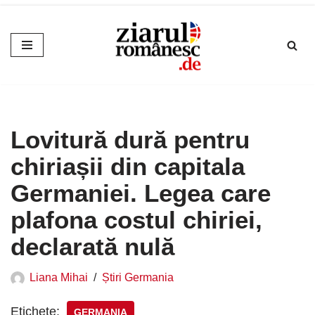
Sari
la
conținut
Lovitură dură pentru
chiriașii din capitala
Germaniei. Legea care
plafona costul chiriei,
declarată nulă
Liana Mihai
Știri Germania
Etichete:
GERMANIA