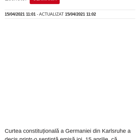
15/04/2021 11:01
- ACTUALIZAT
15/04/2021 11:02
Curtea constituțională a Germaniei din Karlsruhe a
decis printr-o sentință emisă joi, 15 aprilie, că