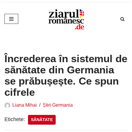
Sari
la
conținut
Încrederea în sistemul de
sănătate din Germania
se prăbușește. Ce spun
cifrele
Liana Mihai
Știri Germania
Etichete:
SĂNĂTATE