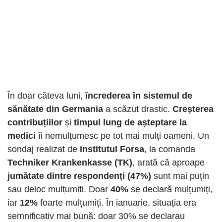
În doar câteva luni,
încrederea în sistemul de
sănătate din Germania
a scăzut drastic.
Creșterea
contribuțiilor
și
timpul lung de așteptare la
medici
îi nemulțumesc pe tot mai mulți oameni. Un
sondaj realizat de
institutul Forsa
, la comanda
Techniker Krankenkasse (TK)
, arată că aproape
jumătate dintre respondenți (47%)
sunt mai puțin
sau deloc mulțumiți. Doar
40%
se declară mulțumiți,
iar
12%
foarte mulțumiți. În ianuarie, situația era
semnificativ mai bună: doar 30% se declarau