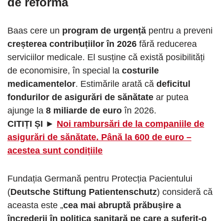
de reformă
Baas cere un
program de urgență
pentru a preveni
creșterea contribuțiilor în 2026
fără reducerea
serviciilor medicale. El susține că există posibilități
de economisire, în special la
costurile
medicamentelor
. Estimările arată că
deficitul
fondurilor de asigurări de sănătate
ar putea
ajunge la
8 miliarde de euro
în 2026.
CITIȚI ȘI ►
Noi rambursări de la companiile de
asigurări de sănătate. Până la 600 de euro –
acestea sunt condițiile
Fundația Germană pentru Protecția Pacientului
(
Deutsche Stiftung Patientenschutz
) consideră că
aceasta este „
cea mai abruptă prăbușire a
încrederii în politica sanitară pe care a suferit-o