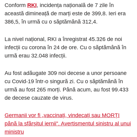
Conform
RKI
, incidența națională de 7 zile în
această dimineață de marți este de 399,8. Ieri era
386,5, în urmă cu o săptămână 312,4.
La nivel național, RKI a înregistrat 45.326 de noi
infecții cu corona în 24 de ore. Cu o săptămână în
urmă erau 32.048 infecții.
Au fost adăugate 309 noi decese a unor persoane
cu Covid-19 într-o singură zi. Cu o săptămână în
urmă au fost 265 morți. Până acum, au fost 99.433
de decese cauzate de virus.
Germanii vor fi „vaccinați, vindecați sau MORȚI
până la sfârșitul iernii”. Avertismentul sinistru al unui
ministru