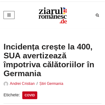
Sari
la
conținut
Incidența crește la 400,
SUA avertizează
împotriva călătoriilor în
Germania
Andrei Cristian
Știri Germania
Etichete:
COVID