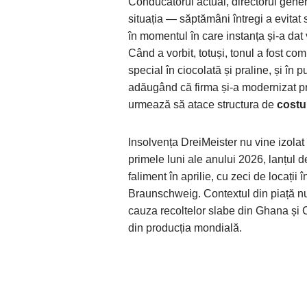
Conducătorul actual, directorul gene
situația — săptămâni întregi a evitat s
în momentul în care instanța și-a dat 
Când a vorbit, totuși, tonul a fost com
special în ciocolată și praline, și în
adăugând că firma și-a modernizat pro
urmează să atace structura de
costu
Insolvența DreiMeister nu vine izolat 
primele luni ale anului 2026, lanțul
faliment în aprilie, cu zeci de locaț
Braunschweig. Contextul din piață nu 
cauza recoltelor slabe din Ghana și 
din producția mondială.