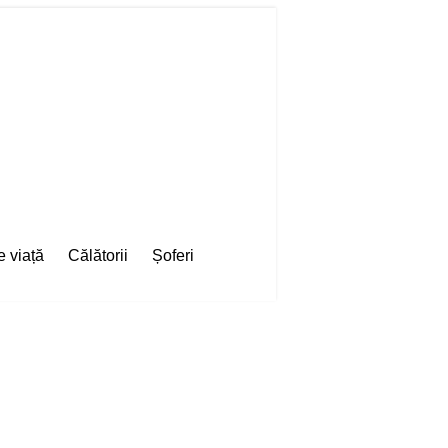
e viață
Călătorii
Șoferi