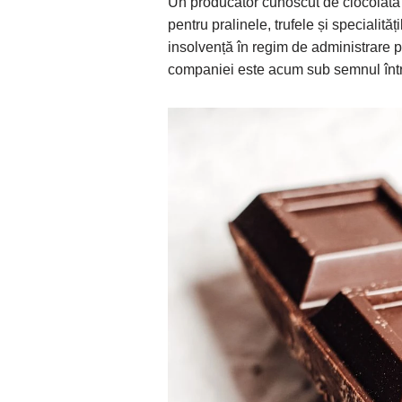
Un producător cunoscut de ciocolată 
pentru pralinele, trufele și specialită
insolvență în regim de administrare pr
companiei este acum sub semnul într