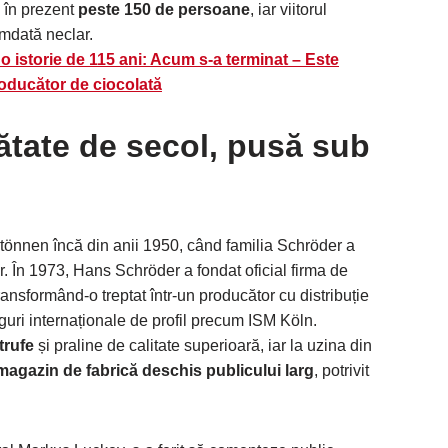
 în prezent
peste 150 de persoane
, iar viitorul
mdată neclar.
o istorie de 115 ani: Acum s-a terminat – Este
roducător de ciocolată
mătate de secol, pusă sub
tönnen încă din anii 1950, când familia Schröder a
. În 1973, Hans Schröder a fondat oficial firma de
transformând-o treptat într-un producător cu distribuție
rguri internaționale de profil precum ISM Köln.
trufe
și praline de calitate superioară, iar la uzina din
magazin de fabrică deschis publicului larg
, potrivit