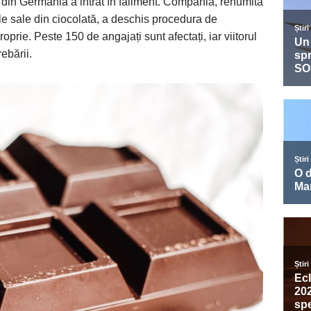
din Germania a intrat în faliment. Compania, renumită
țile sale din ciocolată, a deschis procedura de
oprie. Peste 150 de angajați sunt afectați, iar viitorul
ebării.