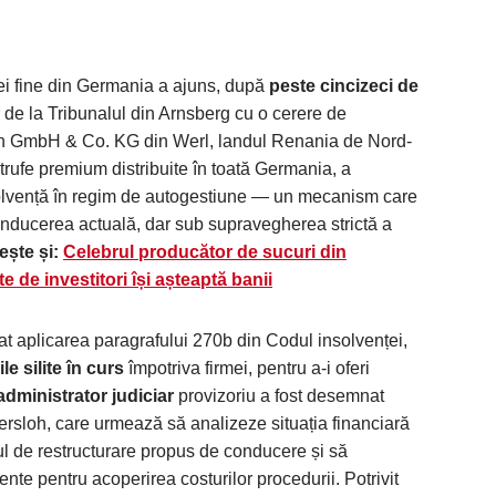
i fine din Germania a ajuns, după
peste cincizeci de
or de la Tribunalul din Arnsberg cu o cerere de
ten GmbH & Co. KG din Werl, landul Renania de Nord-
 trufe premium distribuite în toată Germania, a
olvență în regim de autogestiune — un mecanism care
ducerea actuală, dar sub supravegherea strictă a
ește și:
Celebrul producător de sucuri din
 de investitori își așteaptă banii
at aplicarea paragrafului 270b din Codul insolvenței,
e silite în curs
împotriva firmei, pentru a-i oferi
administrator judiciar
provizoriu a fost desemnat
rsloh, care urmează să analizeze situația financiară
l de restructurare propus de conducere și să
ente pentru acoperirea costurilor procedurii. Potrivit