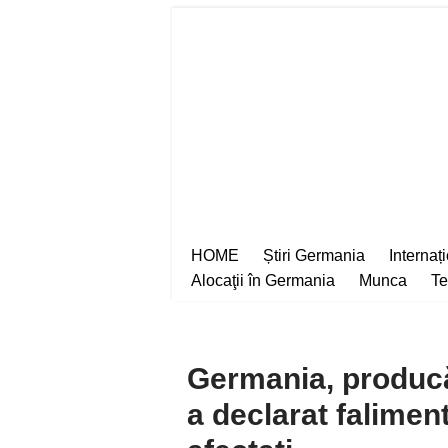
Sari
la
conținut
HOME
Știri Germania
Internaț
Alocaţii în Germania
Munca
Te
Germania, producă
a declarat falimen