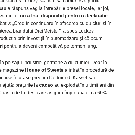
ral Markus Luckey, s-a ferit să comenteze public
au a răspuns vag la întrebările presei locale, iar joi,
verdictul,
nu a fost disponibil pentru o declarație
.
bativ: „Cred în continuare în afacerea cu dulciuri și în
 puterea brandului DreiMeister”, a spus Luckey,
ducția prin investiții în automatizare și că acum
ri
pentru a deveni competitivă pe termen lung.
în peisajul industriei germane a dulciurilor. Doar în
 de magazine
House of Sweets
a intrat în procedură de
ii închise în orașe precum Dortmund, Kassel sau
ajută: prețurile la
cacao
au explodat în ultimii ani din
Coasta de Fildeș, care asigură împreună circa 60%