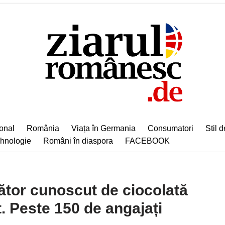
ional
România
Viața în Germania
Consumatori
Stil d
hnologie
Români în diaspora
FACEBOOK
tor cunoscut de ciocolată
t. Peste 150 de angajați