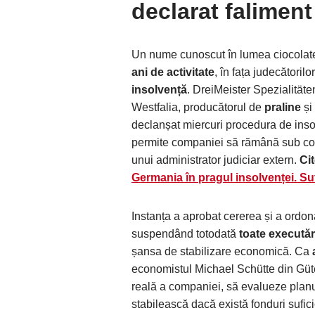
declarat faliment
Un nume cunoscut în lumea ciocolate
ani de activitate
, în fața judecătoril
insolvență
. DreiMeister Spezialitä
Westfalia, producătorul de
praline
și
declanșat miercuri procedura de ins
permite companiei să rămână sub con
unui administrator judiciar extern.
Cit
Germania în pragul insolvenței. Sute
Instanța a aprobat cererea și a ordon
suspendând totodată
toate executăril
șansa de stabilizare economică. Ca
economistul Michael Schütte din Güte
reală a companiei, să evalueze planu
stabilească dacă există fonduri sufici