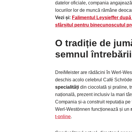
datelor oficiale, compania angajează
locurilor lor de muncă rămâne deoca
Vezi și:
Falimentul Leysieffer după 
sfârșitul pentru binecunoscutul p
O tradiție de ju
semnul întrebării
DreiMeister are rădăcini în Werl-Wes
deschis acolo celebrul Café Schröder
specialități
din ciocolată și praline, 
națională, prezent inclusiv la mari tâ
Compania și-a construit reputația pe
Werl-Westönnen funcționează și un
t-online
.