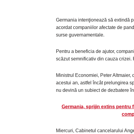
Germania intenţionează să extindă pâ
acordat companiilor afectate de pan
surse guvernamentale.
Pentru a beneficia de ajutor, compani
scăzut semnificativ din cauza crizei. 
Ministrul Economiei, Peter Altmaier, d
acestui an, astfel încât prelungirea 
nu devină un subiect de dezbatere în
Germania, sprijin extins pentru 
compa
Miercuri, Cabinetul cancelarului Ang