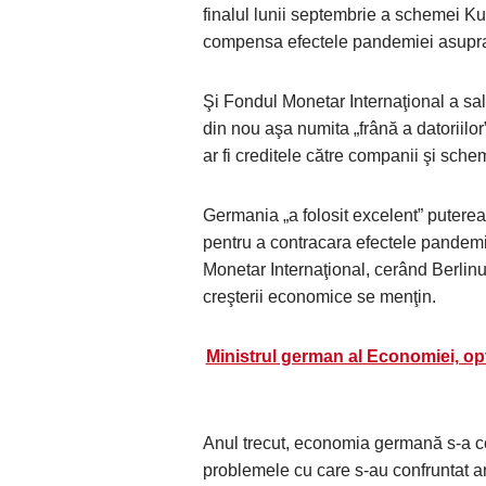
finalul lunii septembrie a schemei Ku
compensa efectele pandemiei asupra 
Şi Fondul Monetar Internaţional a sal
din nou aşa numita „frână a datoriilor
ar fi creditele către companii şi sch
Germania „a folosit excelent” puterea
pentru a contracara efectele pandem
Monetar Internaţional, cerând Berlinu
creşterii economice se menţin.
Ministrul german al Economiei, op
Anul trecut, economia germană s-a c
problemele cu care s-au confruntat an