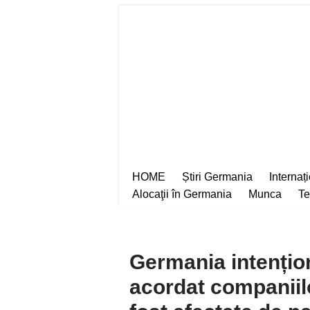
Sari
la
conținut
HOME
Știri Germania
Internaț
Alocaţii în Germania
Munca
Te
Germania intențio
acordat companiil