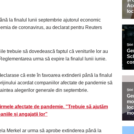
nă la finalul lunii septembrie ajutorul economic
demia de coronavirus, au declarat pentru Reuters
ile trebuie să dovedească faptul că veniturile lor au
Reglementarea urma să expire la finalul lunii iunie.
eclarase că este în favoarea extinderii până la finalul
sprijinului acordat companiilor afectate de pandemie să
aintea alegerilor generale din septembrie.
firmele afectate de pandemie. ”Trebuie să ajutăm
niile și angajații lor”
ela Merkel ar urma să aprobe extinderea până la