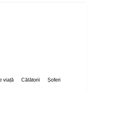
e viață
Călătorii
Șoferi