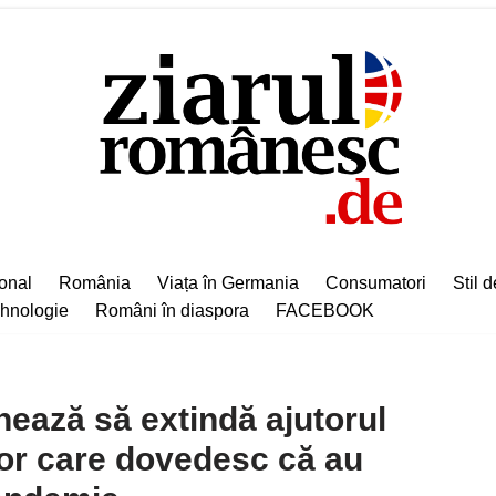
ional
România
Viața în Germania
Consumatori
Stil d
hnologie
Români în diaspora
FACEBOOK
nează să extindă ajutorul
or care dovedesc că au