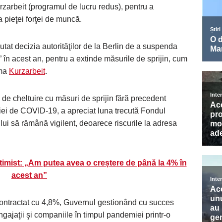
rzarbeit (programul de lucru redus), pentru a
pieţei forţei de muncă.
utat decizia autorităţilor de la Berlin de a suspenda
” în acest an, pentru a extinde măsurile de sprijin, cum
ema
Kurzarbeit
.
 de cheltuire cu măsuri de sprijin fără precedent
iei de COVID-19, a apreciat luna trecută Fondul
lui să rămână vigilent, deoarece riscurile la adresa
timist: „Am putea avea o creștere de până la 4% în
acest an”
ontractat cu 4,8%, Guvernul gestionând cu succes
gajaţii şi companiile în timpul pandemiei printr-o