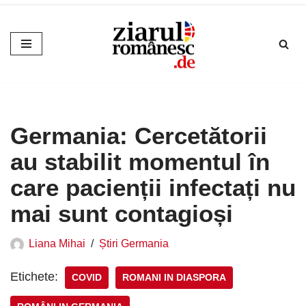
Sari
la
conținut
Germania: Cercetătorii
au stabilit momentul în
care pacienții infectați nu
mai sunt contagioși
Liana Mihai
Știri Germania
Etichete:
COVID
ROMANI IN DIASPORA