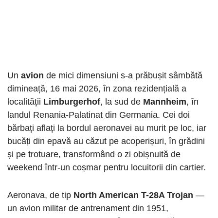
Un
avion
de mici dimensiuni s-a prăbușit sâmbătă
dimineață, 16 mai 2026, în zona rezidențială a
localității
Limburgerhof
, la sud de
Mannheim
, în
landul Renania-Palatinat din Germania. Cei doi
bărbați aflați la bordul aeronavei au murit pe loc, iar
bucăți din epavă au căzut pe acoperișuri, în grădini
și pe trotuare, transformând o zi obișnuită de
weekend într-un coșmar pentru locuitorii din cartier.
Aeronava, de tip
North American T-28A Trojan
—
un avion militar de antrenament din 1951,