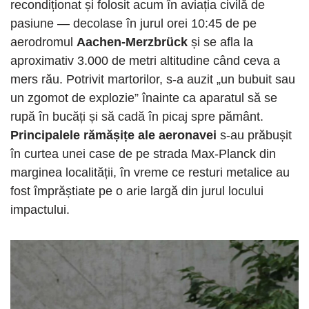
recondiționat și folosit acum în aviația civilă de
pasiune — decolase în jurul orei 10:45 de pe
aerodromul
Aachen-Merzbrück
și se afla la
aproximativ 3.000 de metri altitudine când ceva a
mers rău. Potrivit martorilor, s-a auzit „un bubuit sau
un zgomot de explozie” înainte ca aparatul să se
rupă în bucăți și să cadă în picaj spre pământ.
Principalele rămășițe ale aeronavei
s-au prăbușit
în curtea unei case de pe strada Max-Planck din
marginea localității, în vreme ce resturi metalice au
fost împrăștiate pe o arie largă din jurul locului
impactului.