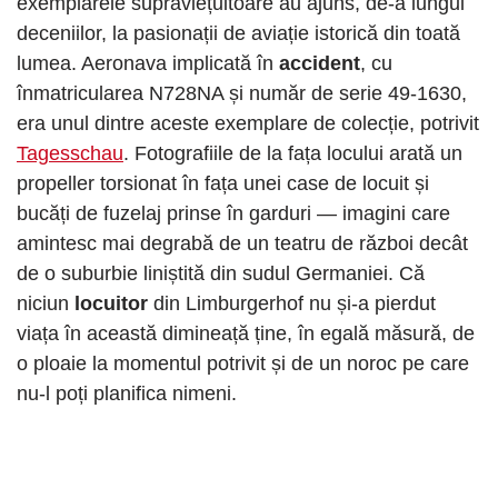
exemplarele supraviețuitoare au ajuns, de-a lungul
deceniilor, la pasionații de aviație istorică din toată
lumea. Aeronava implicată în
accident
, cu
înmatricularea N728NA și număr de serie 49-1630,
era unul dintre aceste exemplare de colecție, potrivit
Tagesschau
. Fotografiile de la fața locului arată un
propeller torsionat în fața unei case de locuit și
bucăți de fuzelaj prinse în garduri — imagini care
amintesc mai degrabă de un teatru de război decât
de o suburbie liniștită din sudul Germaniei. Că
niciun
locuitor
din Limburgerhof nu și-a pierdut
viața în această dimineață ține, în egală măsură, de
o ploaie la momentul potrivit și de un noroc pe care
nu-l poți planifica nimeni.