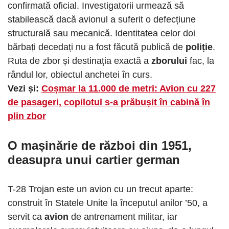
confirmată oficial. Investigatorii urmează să
stabilească dacă avionul a suferit o defecțiune
structurală sau mecanică. Identitatea celor doi
bărbați decedați nu a fost făcută publică de
poliție
.
Ruta de zbor și destinația exactă a
zborului
fac, la
rândul lor, obiectul anchetei în curs.
Vezi și:
Coșmar la 11.000 de metri: Avion cu 227
de pasageri, copilotul s-a prăbușit în cabină în
plin zbor
O mașinărie de război din 1951,
deasupra unui cartier german
T-28 Trojan este un avion cu un trecut aparte:
construit în Statele Unite la începutul anilor ’50, a
servit ca
avion
de antrenament militar, iar