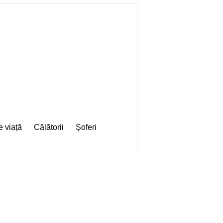
e viață
Călătorii
Șoferi