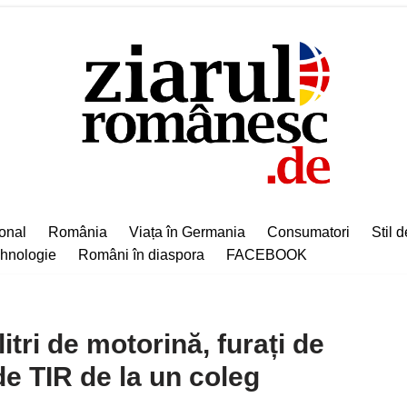
ional
România
Viața în Germania
Consumatori
Stil d
hnologie
Români în diaspora
FACEBOOK
tri de motorină, furați de
de TIR de la un coleg