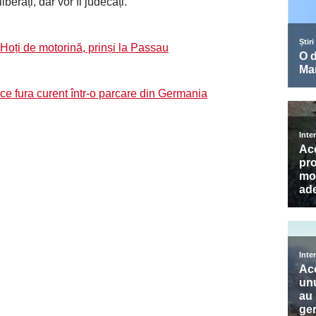
berați, dar vor fi judecați.
Hoți de motorină, prinși la Passau
 ce fura curent într-o parcare din Germania