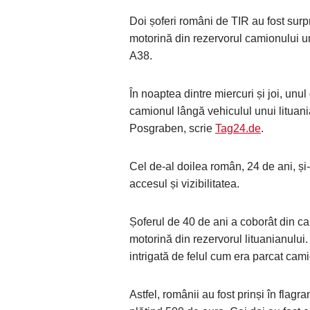
Doi șoferi români de TIR au fost surp
motorină din rezervorul camionului un
A38.
În noaptea dintre miercuri și joi, unul
camionul lângă vehiculul unui lituani
Posgraben, scrie
Tag24.de
.
Cel de-al doilea român, 24 de ani, și
accesul și vizibilitatea.
Șoferul de 40 de ani a coborât din cab
motorină din rezervorul lituanianului. 
intrigată de felul cum era parcat cami
Astfel, românii au fost prinși în flagr