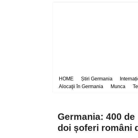
Sari
la
conținut
HOME
Știri Germania
Internaț
Alocaţii în Germania
Munca
Te
Germania: 400 de li
doi șoferi români 