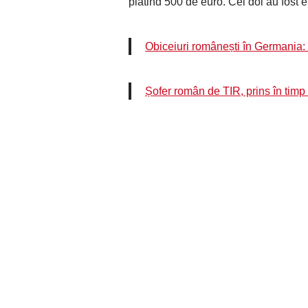
plătind 500 de euro. Cei doi au fost eli
Obiceiuri românești în Germania: 
Șofer român de TIR, prins în timp