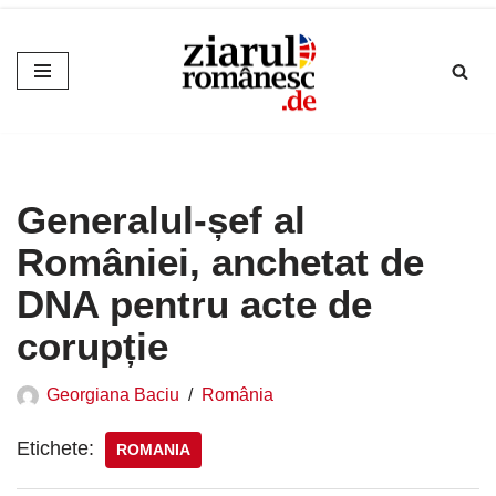
Sari
la
conținut
Generalul-șef al
României, anchetat de
DNA pentru acte de
corupție
Georgiana Baciu
România
Etichete:
ROMANIA