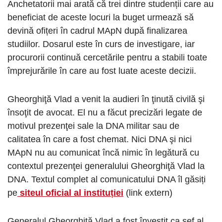
Anchetatorii mai arată că trei dintre studenții care au
beneficiat de aceste locuri la buget urmează să
devină ofițeri în cadrul MApN după finalizarea
studiilor. Dosarul este în curs de investigare, iar
procurorii continuă cercetările pentru a stabili toate
împrejurările în care au fost luate aceste decizii.
Gheorghiţă Vlad a venit la audieri în ţinută civilă şi
însoţit de avocat. El nu a făcut precizări legate de
motivul prezenţei sale la DNA militar sau de
calitatea în care a fost chemat. Nici DNA şi nici
MApN nu au comunicat încă nimic în legătură cu
contextul prezenţei generalului Gheorghiţă Vlad la
DNA. Textul complet al comunicatului DNA îl găsiți
pe
siteul oficial al instituției
(link extern)
Generalul Gheorghiţă Vlad a fost învestit ca şef al