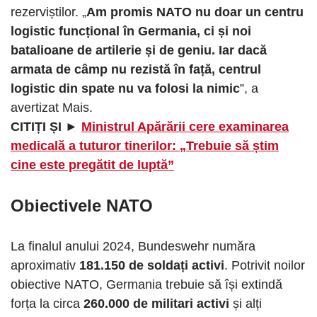
rezerviștilor. „
Am promis NATO nu doar un centru
logistic funcțional în Germania, ci și noi
batalioane de artilerie și de geniu. Iar dacă
armata de câmp nu rezistă în față, centrul
logistic din spate nu va folosi la nimic
”, a
avertizat Mais.
CITIȚI ȘI ►
Ministrul Apărării cere examinarea
medicală a tuturor tinerilor: „Trebuie să știm
cine este pregătit de luptă”
Obiectivele NATO
La finalul anului 2024, Bundeswehr număra
aproximativ
181.150 de soldați activi
. Potrivit noilor
obiective NATO, Germania trebuie să își extindă
forța la circa
260.000 de militari activi
și alți