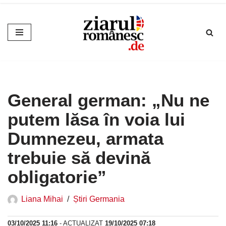
Sari
la
conținut
General german: „Nu ne
putem lăsa în voia lui
Dumnezeu, armata
trebuie să devină
obligatorie”
Liana Mihai
Știri Germania
03/10/2025 11:16
- ACTUALIZAT
19/10/2025 07:18