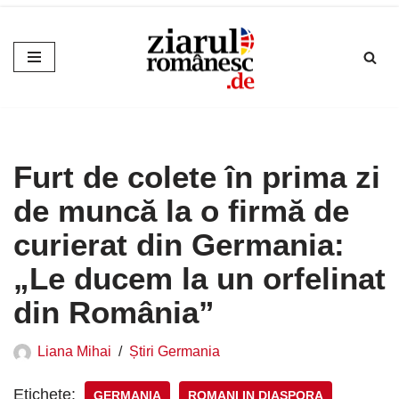
Sari
la
conținut
Furt de colete în prima zi
de muncă la o firmă de
curierat din Germania:
„Le ducem la un orfelinat
din România”
Liana Mihai
Știri Germania
Etichete:
GERMANIA
ROMANI IN DIASPORA