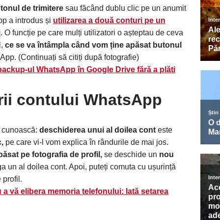
utonul de trimitere
sau făcând dublu clic pe un anumit
pp a introdus și
utilizarea a două conturi pe un
i
. O funcție pe care mulți utilizatori o așteptau de ceva
,
ce se va întâmpla când vom ține apăsat butonul
sApp. (Continuați să citiți după fotografie)
 backup-ul WhatsApp în Google Drive fără a plăti
rii contului WhatsApp
u cunoască:
deschiderea unui al doilea cont
este
,
pe care vi-l vom explica în rândurile de mai jos.
ăsat pe fotografia de profil,
se deschide un
nou
a un al doilea cont. Apoi, puteți comuta cu ușurință
profil.
 vă elibera memoria telefonului: Iată setarea