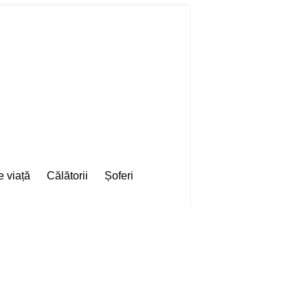
e viață
Călătorii
Șoferi