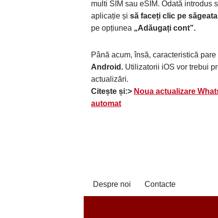
multi SIM sau eSIM. Odată introdus sa
aplicație și
să faceți clic pe săgeat
pe opțiunea
„Adăugați cont”.
Până acum, însă, caracteristică pare
Android.
Utilizatorii iOS vor trebui
actualizări.
Citește și:>
Noua actualizare What
automat
Despre noi
Contacte