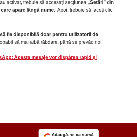
u activat, trebuie să accesați secțiunea
„Setări”
din
a care apare lângă nume.
Apoi, trebuie să faceți clic
să fie disponibilă doar pentru utilizatorii de
 probabil să mai aibă răbdare, până se prevăd noi
sApp: Aceste mesaje vor dispărea rapid și
Adaugă-ne ca sursă