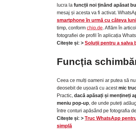
lucra la
funcții noi ținând apăsat b
mesaj și acesta va fi activat. WhatsA
smartphone în urmă cu câteva lun
timp, conform
chip.de
. Aflăm în articol
fotografiei de profil în aplicația What
Citește și: >
Soluții pentru a salva
Funcția schimbă
Ceea ce mulți oameni ar putea să n
deosebit de ușoară cu acest
mic truc
Practic,
dacă apăsați și mențineți ap
meniu pop-up
, de unde puteți adăug
între conturi apăsând pe fotografia de 
Citește și: >
Truc WhatsApp pentru a
simplă