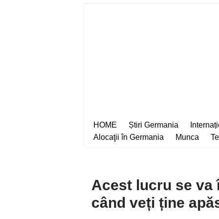
Sari
la
conținut
HOME
Știri Germania
Internaț
Alocaţii în Germania
Munca
Te
Acest lucru se va
când veți ține apăs