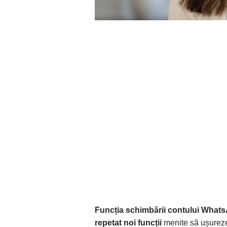
Funcția schimbării contului What
repetat noi funcții
menite să ușureze