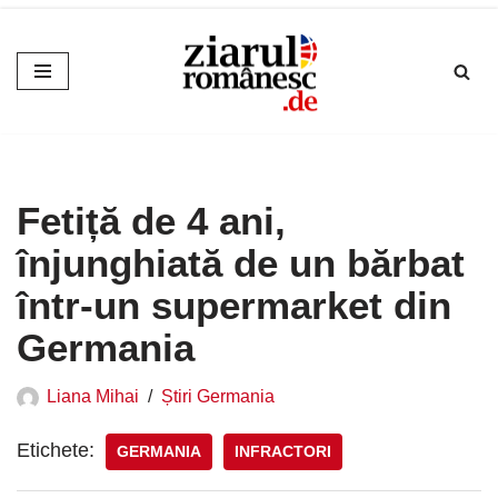
Sari
la
conținut
Fetiță de 4 ani,
înjunghiată de un bărbat
într-un supermarket din
Germania
Liana Mihai
Știri Germania
Etichete:
GERMANIA
INFRACTORI