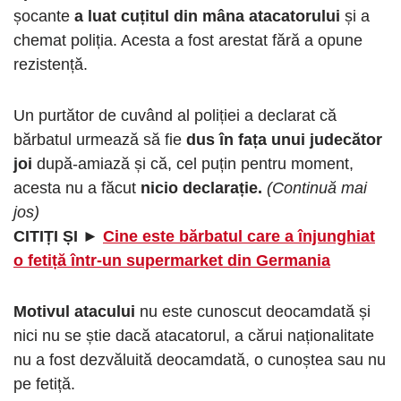
șocante
a luat cuțitul din mâna atacatorului
și a
chemat poliția. Acesta a fost arestat fără a opune
rezistență.
Un purtător de cuvând al poliției a declarat că
bărbatul urmează să fie
dus în fața unui judecător
joi
după-amiază și că, cel puțin pentru moment,
acesta nu a făcut
nicio declarație.
(Continuă mai
jos)
CITIȚI ȘI ►
Cine este bărbatul care a înjunghiat
o fetiță într-un supermarket din Germania
Motivul atacului
nu este cunoscut deocamdată și
nici nu se știe dacă atacatorul, a cărui naționalitate
nu a fost dezvăluită deocamdată, o cunoștea sau nu
pe fetiță.