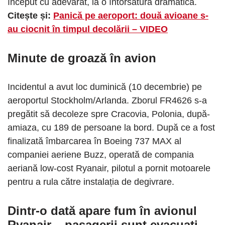
început cu adevărat, ia o întorsătură dramatică.
Citește și:
Panică pe aeroport: două avioane s-
au ciocnit în timpul decolării – VIDEO
Minute de groază în avion
Incidentul a avut loc duminică (10 decembrie) pe
aeroportul Stockholm/Arlanda. Zborul FR4626 s-a
pregătit să decoleze spre Cracovia, Polonia, după-
amiaza, cu 189 de persoane la bord. După ce a fost
finalizată îmbarcarea în Boeing 737 MAX al
companiei aeriene Buzz, operată de compania
aeriană low-cost Ryanair, pilotul a pornit motoarele
pentru a rula către instalația de degivrare.
Dintr-o dată apare fum în avionul
Ryanair – pasagerii sunt evacuați