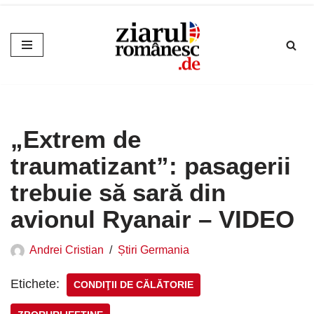
Sari
la
conținut
„Extrem de
traumatizant”: pasagerii
trebuie să sară din
avionul Ryanair – VIDEO
Andrei Cristian
Știri Germania
Etichete:
CONDIŢII DE CĂLĂTORIE