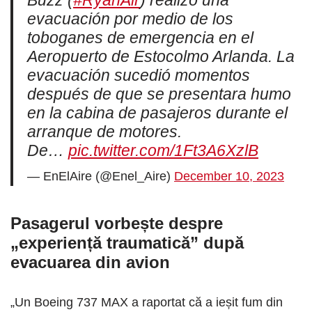
Buzz (
#RyanAir
) realizó una
evacuación por medio de los
toboganes de emergencia en el
Aeropuerto de Estocolmo Arlanda. La
evacuación sucedió momentos
después de que se presentara humo
en la cabina de pasajeros durante el
arranque de motores.
De…
pic.twitter.com/1Ft3A6XzlB
— EnElAire (@Enel_Aire)
December 10, 2023
Pasagerul vorbește despre
„experiență traumatică” după
evacuarea din avion
„Un Boeing 737 MAX a raportat că a ieșit fum din