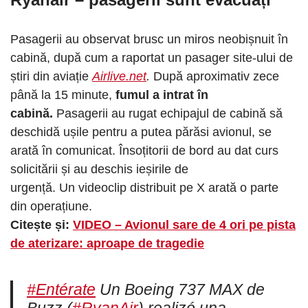
Pasagerii au observat brusc un miros neobișnuit în
cabină, după cum a raportat un pasager site-ului de
știri din aviație
Airlive.net
.
După aproximativ zece
până la 15 minute,
fumul a intrat în
cabină.
Pasagerii au rugat echipajul de cabină să
deschidă ușile pentru a putea părăsi avionul, se
arată în comunicat. Însoțitorii de bord au dat curs
solicitării și au deschis ieșirile de
urgență. Un videoclip distribuit pe X arată o parte
din operațiune.
Citește și:
VIDEO – Avionul sare de 4 ori pe pista
de aterizare: aproape de tragedie
#Entérate
Un Boeing 737 MAX de