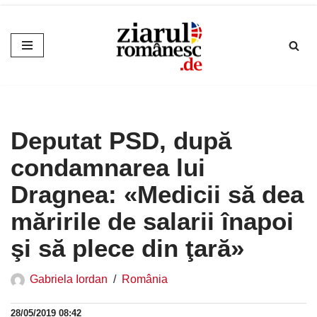
Sari
la
conținut
Deputat PSD, după
condamnarea lui
Dragnea: «Medicii să dea
măririle de salarii înapoi
şi să plece din ţară»
Gabriela Iordan
România
28/05/2019 08:42