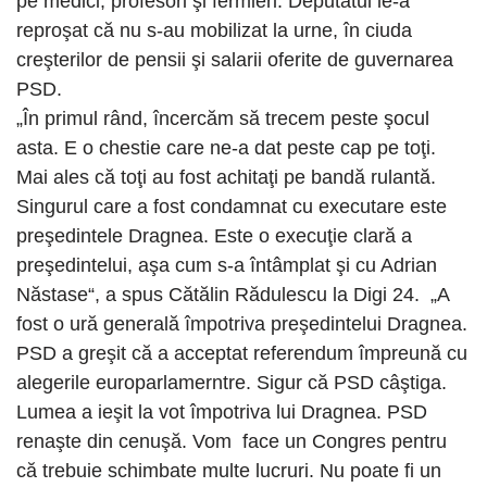
pe medici, profesori şi fermieri. Deputatul le-a
reproşat că nu s-au mobilizat la urne, în ciuda
creşterilor de pensii şi salarii oferite de guvernarea
PSD.
„În primul rând, încercăm să trecem peste şocul
asta. E o chestie care ne-a dat peste cap pe toţi.
Mai ales că toţi au fost achitaţi pe bandă rulantă.
Singurul care a fost condamnat cu executare este
preşedintele Dragnea. Este o execuţie clară a
preşedintelui, aşa cum s-a întâmplat şi cu Adrian
Năstase“, a spus Cătălin Rădulescu la Digi 24. „A
fost o ură generală împotriva preşedintelui Dragnea.
PSD a greşit că a acceptat referendum împreună cu
alegerile europarlamerntre. Sigur că PSD câştiga.
Lumea a ieşit la vot împotriva lui Dragnea. PSD
renaşte din cenuşă. Vom face un Congres pentru
că trebuie schimbate multe lucruri. Nu poate fi un